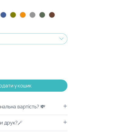
одати у кошик
нальна вартість? 💸
е базова вартість товару для
и друк?🪄
без врахування вартості
 забрендуємо!