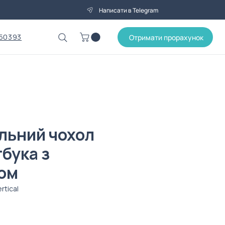
Написати в Telegram
50393
Отримати прорахунок
льний чохол
бука з
ом
rtical
Ціна