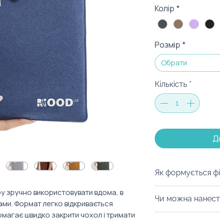
Колір
*
Розмір
*
Обрати
Кількість
*
Д
Як формується фі
Ціна на сайті — ц
у зручно використовувати вдома, в
Чи можна нанест
тиражу 100 штук 
чами. Формат легко відкривається
омагає швидко закрити чохол і тримати
нанесення. 🙌
Із задоволенням