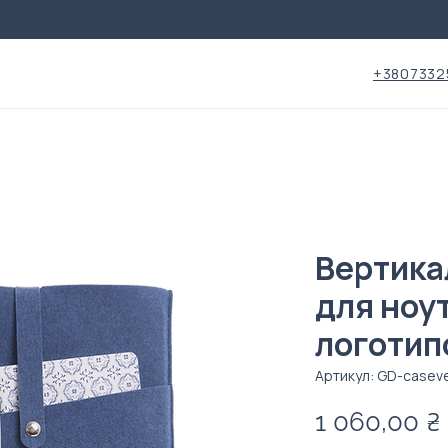
+3807332
Вертика
для ноут
логотип
Артикул: GD-caseve
1 060,00 ₴