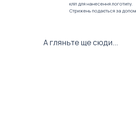
кліп для нанесення логотипу.
Стрижень подається за допом
Характеристики:
Матеріал: пластик
Колір стержня: синій
А гляньте ще сюди...