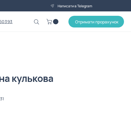
Написати в Telegram
50393
Отримати прорахунок
на кулькова
31
а