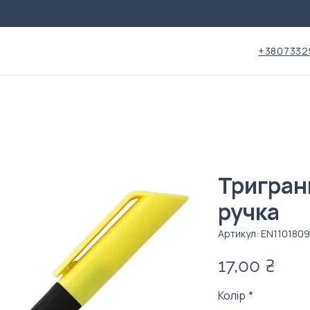
+3807332
Тригран
ручка
Артикул: EN1101809
Цін
17,00 ₴
Колір
*