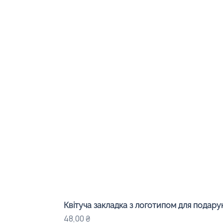
Квітуча закладка з логотипом для подарунк
Ціна
48,00 ₴