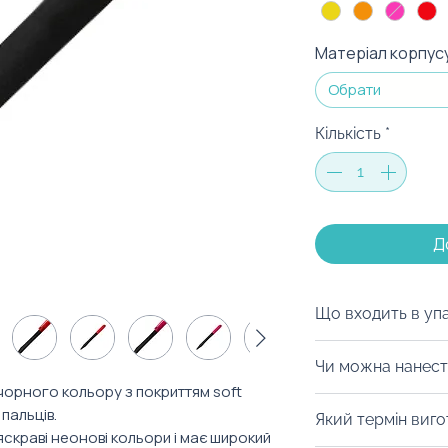
Матеріал корпус
Обрати
Кількість
*
Д
Що входить в уп
Ми можемо запак
Чи можна нанест
коробку на ваш с
чорного кольору з покриттям soft
матеріалів, дой-
Із радістю забре
пальців.
Який термін виг
будь-який інший 
нанести тамподр
яскраві неонові кольори і має широкий
можна з легкістю