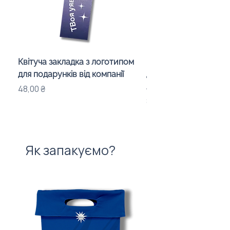
Квітуча закладка з логотипом
Караоке-мікрофон «
для подарунків від компанії
для дітей з LED-підсв
лого бренду
Ціна
48,00 ₴
Ціна
840,00 ₴
Як запакуємо?