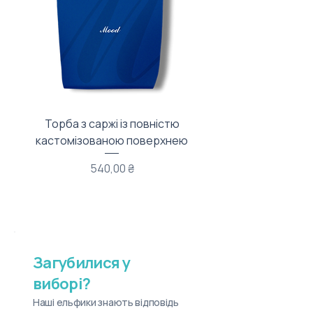
Торба з саржі із повністю
Тканинний мішечок з
кастомізованою поверхнею
Ціна
540,00 ₴
Загубилися у
виборі?
Наші ельфики знають відповідь