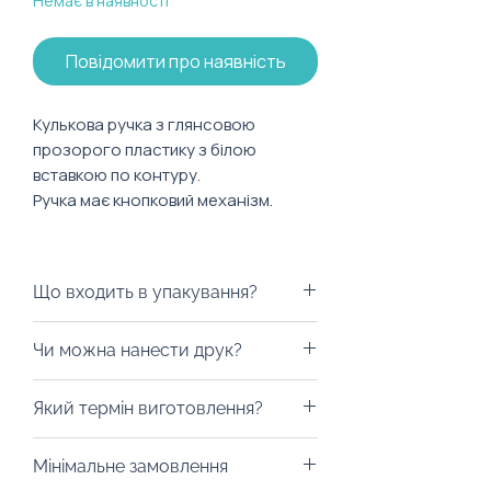
Немає в наявності
Повідомити про наявність
Кулькова ручка з глянсовою
прозорого пластику з білою
вставкою по контуру.
Ручка має кнопковий механізм.
Характеристики:
Матеріал: пластик
Що входить в упакування?
Колір стержня: синій
Ми можемо запакувати ручку у
Чи можна нанести друк?
будь-яку коробку на ваш смак,
пакети з екологічних матеріалів,
Із радістю забрендуємо! На ручку
Який термін виготовлення?
дой-паки (тренд 2023 року) або
можна нанести тамподрук на
будь-який інший вид пакування.
обрану вами зону.
Від 10 днів. Уточність у ельфика
Все це можна з легкістю
Мінімальне замовлення
на сайті про конкретний товар,