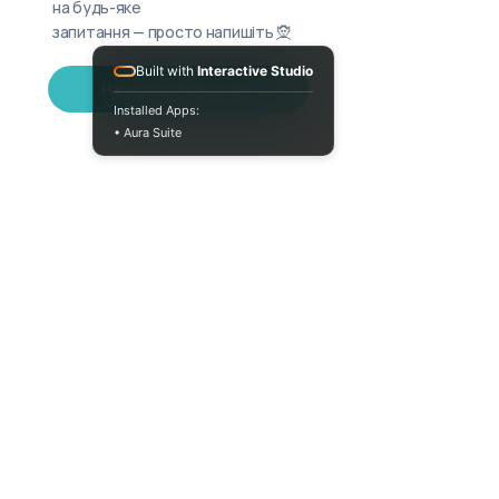
на будь-яке
запитання — просто напишіть 🧝
Built with
Interactive Studio
Написати в Telegram
Installed Apps:
• Aura Suite
+380733250393
Пн-Пт 10:00-18:00
info@moodua.com