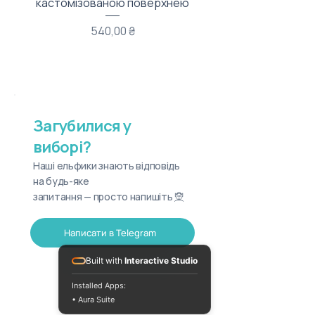
кастомізованою поверхнею
Ціна
540,00 ₴
Загубилися у
виборі?
Наші ельфики знають відповідь
на будь-яке
запитання — просто напишіть 🧝
Написати в Telegram
Built with
Interactive Studio
Installed Apps:
• Aura Suite