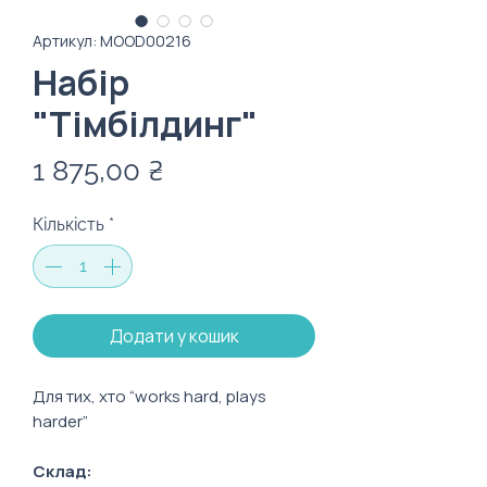
Артикул: MOOD00216
Набір
"Тімбілдинг"
Ціна
1 875,00 ₴
Кількість
*
Додати у кошик
Для тих, хто “works hard, plays
harder”
Склад: