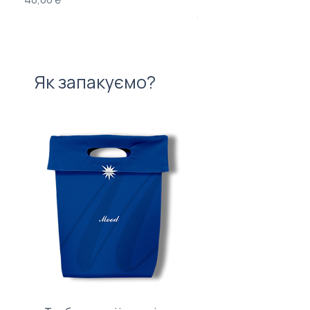
Ціна
840,00 ₴
Як запакуємо?