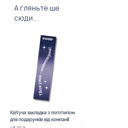
А гляньте ще
сюди...
Квітуча закладка з логотипом
Караоке-мікрофон «
для подарунків від компанії
для дітей з LED-підсв
лого бренду
Ціна
48,00 ₴