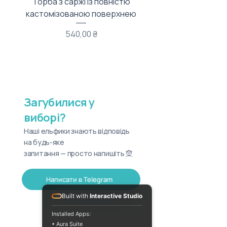
Торба з саржі із повністю
Тканинний мішечок з
кастомізованою поверхнею
Ціна
540,00 ₴
Загубилися у
виборі?
Наші ельфики знають відповідь
на будь-яке
запитання — просто напишіть 🧝
Написати в Telegram
Built with
Interactive Studio
Installed Apps:
• Aura Suite