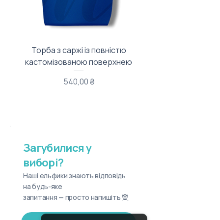
Торба з саржі із повністю
Тканинний мішечок з
кастомізованою поверхнею
Ціна
540,00 ₴
Загубилися у
виборі?
Наші ельфики знають відповідь
на будь-яке
запитання — просто напишіть 🧝