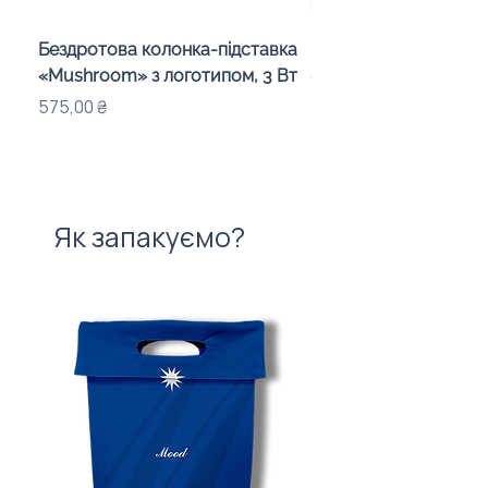
Бездротова колонка-підставка
Проектор зоряного 
«Mushroom» з логотипом, 3 Вт
«Galaxy» з дизайном
компанії
Ціна
575,00 ₴
Ціна
720,00 ₴
Як запакуємо?