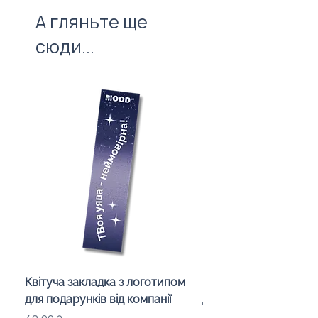
Ви завжди можете замовити
А гляньте ще
індивідуальний прорахунок та
сюди...
візуалізацію подарунка з вашим
логотипом.
Квітуча закладка з логотипом
Караоке-мікрофон «
для подарунків від компанії
для дітей з LED-підсв
лого бренду