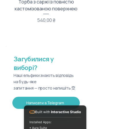
Торба з саржі із повністю
Тканинний мішечок з
кастомізованою поверхнею
Ціна
540,00 ₴
Загубилися у
виборі?
Наші ельфики знають відповідь
на будь-яке
запитання — просто напишіть 🧝
Написати в Telegram
Built with
Interactive Studio
Installed Apps:
• Aura Suite