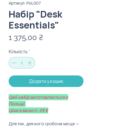
Артикул: PoL007
Набір "Desk
Essentials"
Ціна
1 375,00 ₴
Кількість
*
Додати у кошик
Цей набір виготовляється в
Польщі.
Ціна в валюті: 29 €
Для тих, для кого і робоче місце —