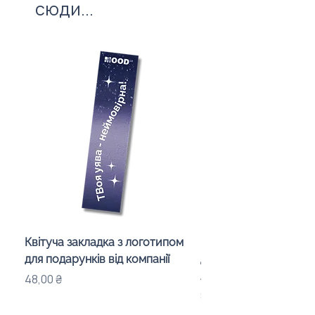
сюди...
Квітуча закладка з логотипом
Караоке-мікрофон «
для подарунків від компанії
для дітей з LED-підсв
лого бренду
Ціна
48,00 ₴
Ціна
840,00 ₴