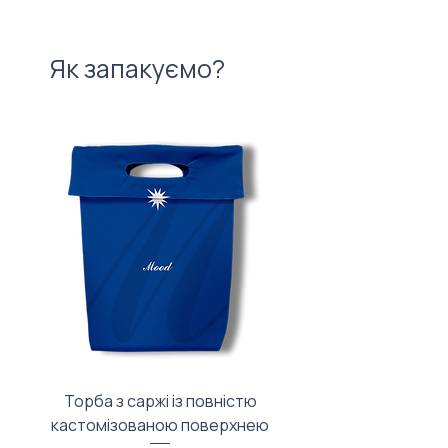
Як запакуємо?
Торба з саржі із повністю
Тканинний мішечок з
кастомізованою поверхнею