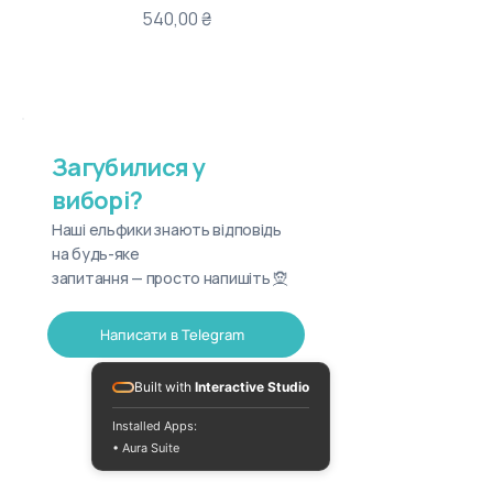
Ціна
540,00 ₴
Загубилися у
виборі?
Наші ельфики знають відповідь
на будь-яке
запитання — просто напишіть 🧝
Написати в Telegram
Built with
Interactive Studio
Installed Apps:
• Aura Suite