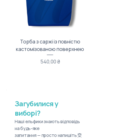
Торба з саржі із повністю
Тканинний мішечок з
кастомізованою поверхнею
Ціна
540,00 ₴
Загубилися у
виборі?
Наші ельфики знають відповідь
на будь-яке
запитання — просто напишіть 🧝