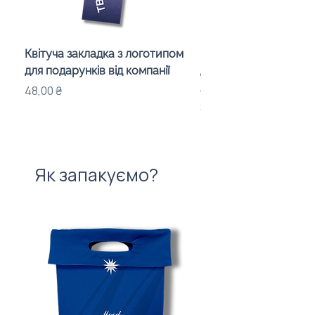
Квітуча закладка з логотипом
Караоке-мікрофон «
для подарунків від компанії
для дітей з LED-підсв
лого бренду
Ціна
48,00 ₴
Ціна
840,00 ₴
Як запакуємо?