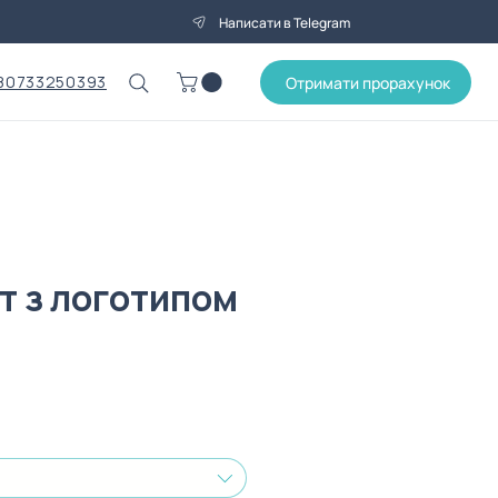
Написати в Telegram
80733250393
Отримати прорахунок
т з логотипом
на