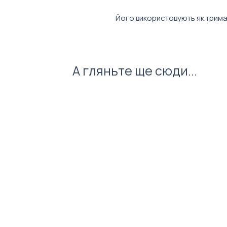
Його використовують як тримач
перегляду контенту та деталь 
металевій основі та квадратній
аксесуар легко вписується в 
клієнта або промопакет для под
А гляньте ще сюди...
На поверхню можна нанести ло
дизайн під айдентику бренду.
Характеристики:
Форма: квадратна
Матеріал: метал
Колір основи: сріблястий
Розмір: 28×28 мм
Призначення: тримач і підс
Брендування: логотип, напи