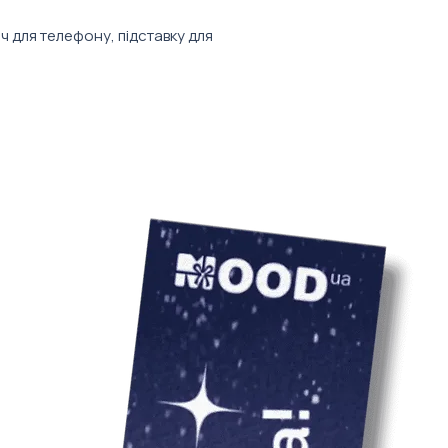
врахування варто
 для телефону, підставку для
персоналізації гаджета. Завдяки
 формі логотип виглядає чітко, а сам
корпоративний набір, подарунок для
ії.
готип, графіку, короткий напис або
тавка для смартфона
с або індивідуальний дизайн