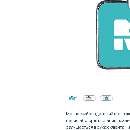
Металевий квадратний попсоке
напис або брендований дизайн
залишається в руках клієнта ч