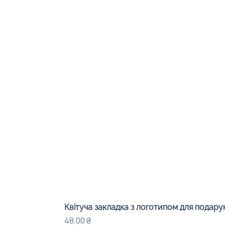
Квітуча закладка з логотипом для подарунк
Ціна
48,00 ₴