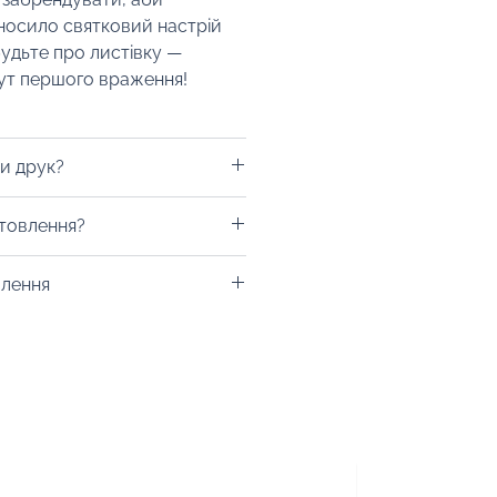
осило святковий настрій
будьте про листівку —
т першого враження!
и друк?
ндуємо! На ручку можна
отовлення?
к на обрану вами зону.
ність у ельфика на сайті про
влення
, щоб точно не прогадати!
ана для тиражу 100 штук без
сті нанесення.