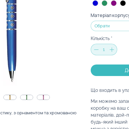
Матеріал корпус
Обрати
Кількість
*
Д
Що входить в уп
Ми можемо запак
коробку на ваш с
астику, з орнаментом та хромованою
матеріалів, дой-
будь-який інший 
можна з легкістю