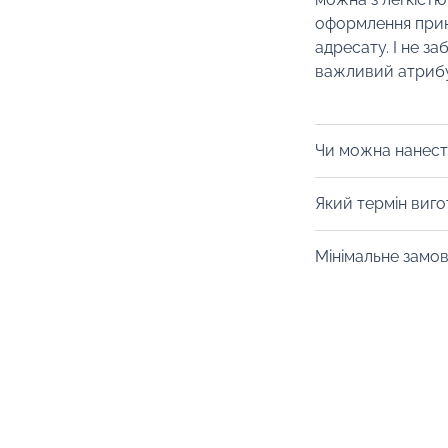
оформлення прин
адресату. І не за
важливий атрибу
Чи можна нанест
Із радістю забре
Який термін виг
нанести тамподру
Від 10 днів. Уточ
Мінімальне замо
конкретний товар
Від 10 штук.
Ціна товару вказ
врахування варто