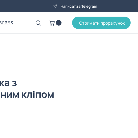
Написати в Telegram
50393
Отримати прорахунок
ка з
ним кліпом
а