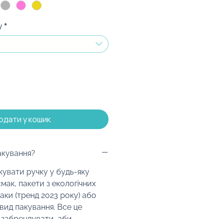
у
*
одати у кошик
акування?
увати ручку у будь-яку
мак, пакети з екологічних
паки (тренд 2023 року) або
вид пакування. Все це
 забрендувати, аби