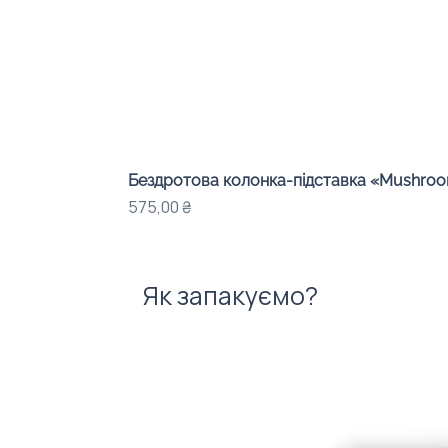
Бездротова колонка-підставка «Mushroom
Ціна
575,00 ₴
Як запакуємо?