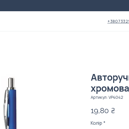
+3807332
Авторуч
хромова
Артикул: VP4042
Цін
19,80 ₴
Колір
*