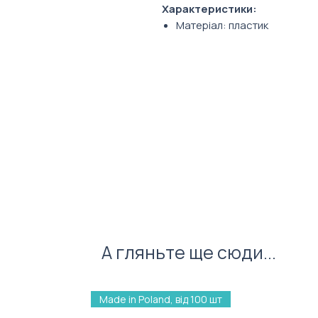
Характеристики:
Матеріал: пластик
Колір стержня: синій
А гляньте ще сюди...
Made in Poland, від 100 шт