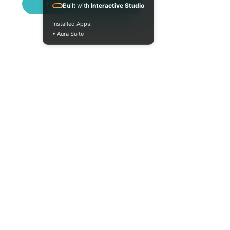
Написати в Telegram
Built with
Interactive Studio
Installed Apps:
• Aura Suite
+380733250393
Пн-Пт 10:00-18:00
info@moodua.com
вул Євгена Коновальця, 36Д
м. Київ, Бізнес-центр WAVE