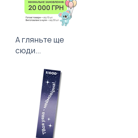
вартості нанесення.
першого враження!
А гляньте ще
сюди...