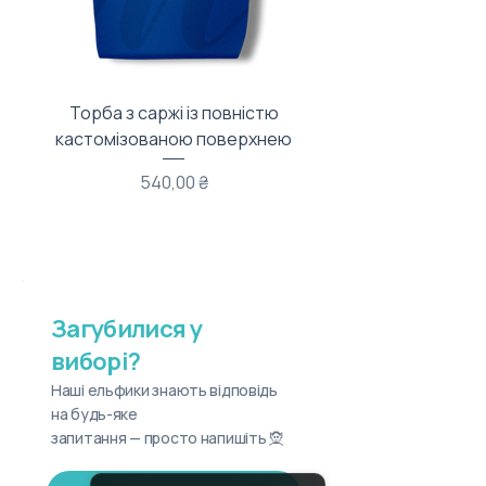
Торба з саржі із повністю
Тканинний мішечок з
кастомізованою поверхнею
Ціна
540,00 ₴
Загубилися у
виборі?
Наші ельфики знають відповідь
на будь-яке
запитання — просто напишіть 🧝