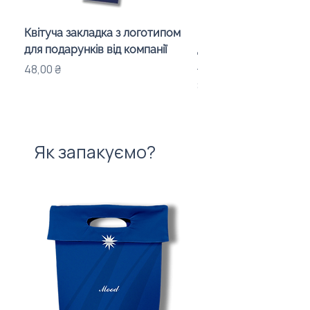
Квітуча закладка з логотипом
Караоке-мікрофон «
для подарунків від компанії
для дітей з LED-підсв
лого бренду
Ціна
48,00 ₴
Ціна
840,00 ₴
Як запакуємо?