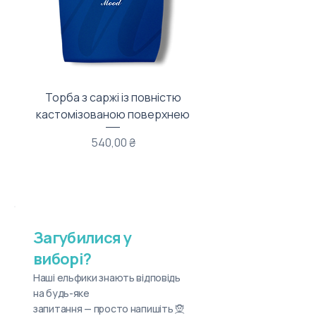
Торба з саржі із повністю
Тканинний мішечок з
кастомізованою поверхнею
Ціна
540,00 ₴
Загубилися у
виборі?
Наші ельфики знають відповідь
на будь-яке
запитання — просто напишіть 🧝