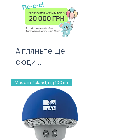
Ціна товару вказана для тиражу
забудьте про листівку —
100 штук без врахування
важливий атрибут першого
вартості нанесення.
враження!
А гляньте ще
сюди...
Made in Poland, від 100 шт