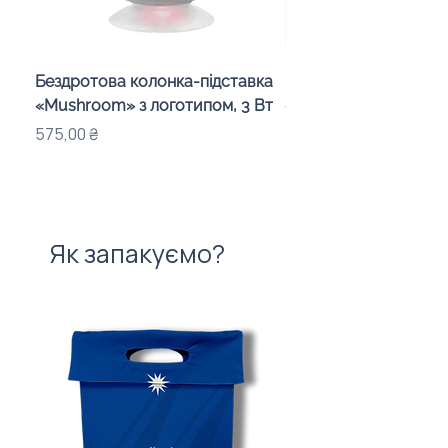
Бездротова колонка-підставка
Проектор зоряного 
«Mushroom» з логотипом, 3 Вт
«Galaxy» з дизайном
компанії
Ціна
575,00 ₴
Ціна
720,00 ₴
Як запакуємо?