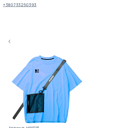
+380733250393
Артикул: HW015