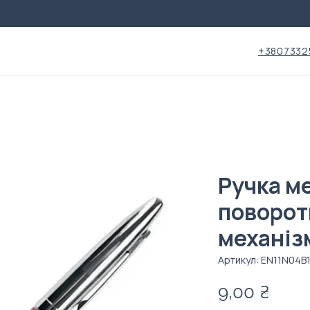
+3807332
Ручка м
поворо
механіз
Артикул: EN11N04B
Ціна
9,00 ₴