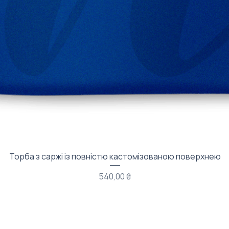
Швидкий перегляд
Торба з саржі із повністю кастомізованою поверхнею
Ціна
540,00 ₴