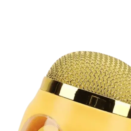
конкретний товар
адресату. І не за
Від 10 штук.
важливий атрибу
Ціна товару вказ
врахування варто