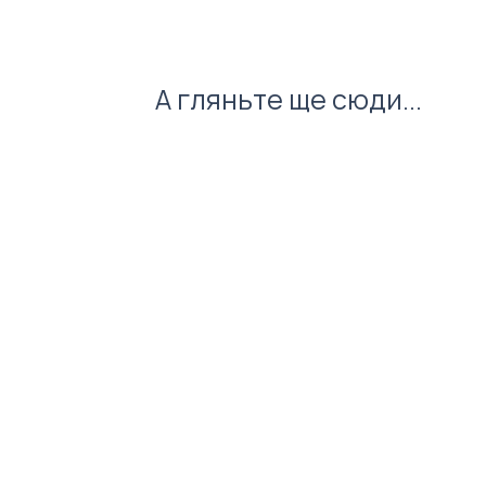
Розмір: довжина 132 мм
Колір стержня: синій
А гляньте ще сюди...