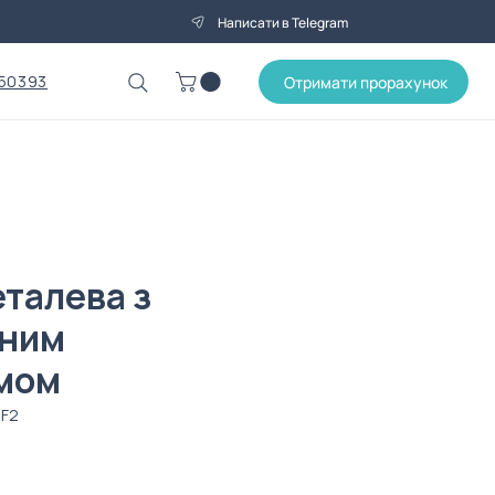
Написати в Telegram
50393
Отримати прорахунок
еталева з
тним
мом
1F2