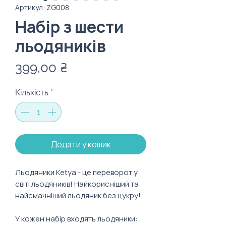
Артикул: ZG008
Набір з шести
льодяників
Ціна
399,00 ₴
Кількість
*
Додати у кошик
Льодяники Ketya - це переворот у
світі льодяників! Найкорисніший та
найсмачніший льодяник без цукру!
У кожен набір входять льодяники: