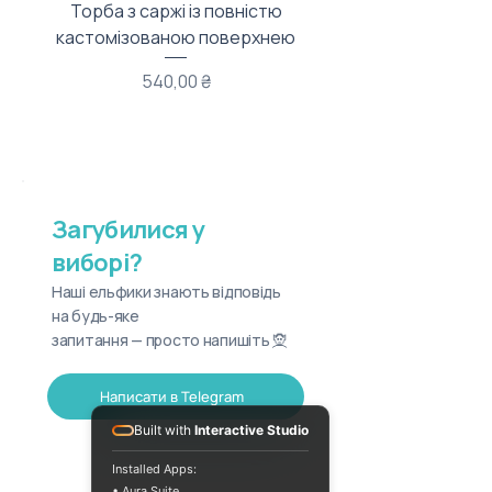
Торба з саржі із повністю
Тканинний мішечок з
кастомізованою поверхнею
Ціна
540,00 ₴
Загубилися у
виборі?
Наші ельфики знають відповідь
на будь-яке
запитання — просто напишіть 🧝
Написати в Telegram
Built with
Interactive Studio
Installed Apps:
• Aura Suite