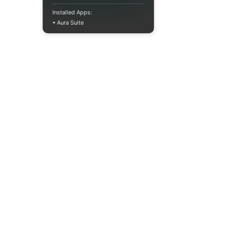
Installed Apps:
• Aura Suite
+380733250393
Пн-Пт 10:00-18:00
info@moodua.com
вул Євгена Коновальця, 36Д
м. Київ, Бізнес-центр WAVE
КАТАЛОГ