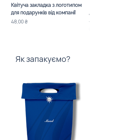
Квітуча закладка з логотипом
Караоке-мікрофон «
для подарунків від компанії
для дітей з LED-підсв
лого бренду
Ціна
48,00 ₴
Ціна
840,00 ₴
Як запакуємо?