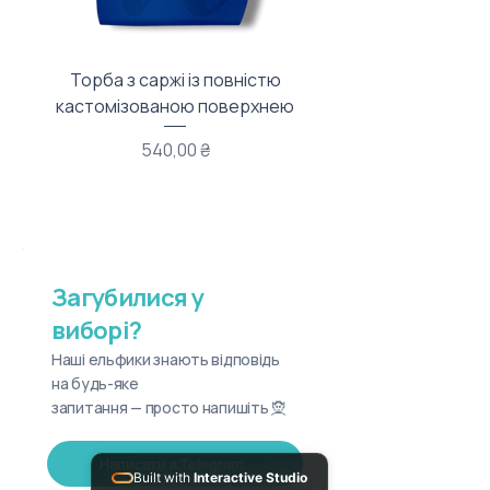
Торба з саржі із повністю
Тканинний мішечок з
кастомізованою поверхнею
Ціна
540,00 ₴
Загубилися у
виборі?
Наші ельфики знають відповідь
на будь-яке
запитання — просто напишіть 🧝
Написати в Telegram
Built with
Interactive Studio