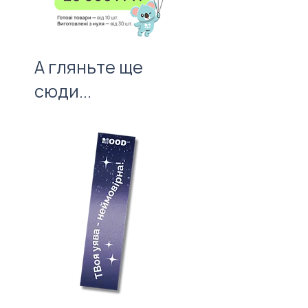
100 штук без врахування
вартості нанесення.
А гляньте ще
сюди...