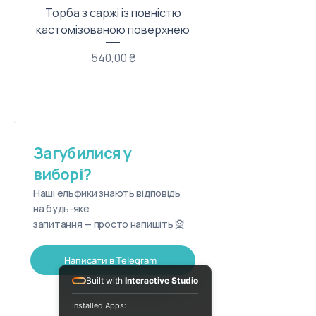
Торба з саржі із повністю
Тканинний мішечок з
кастомізованою поверхнею
Ціна
540,00 ₴
Загубилися у
виборі?
Наші ельфики знають відповідь
на будь-яке
запитання — просто напишіть 🧝
Написати в Telegram
Built with
Interactive Studio
Installed Apps: