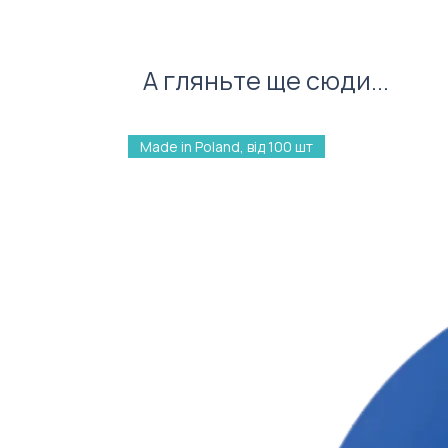
Крем-мед класичний
Горішки в акацієвому меду
Шоколад молочний з печив
А гляньте ще сюди...
Подарункова коробочка з л
Фото ілюстративне. Зовнішній
Made in Poland, від 100 шт
залежності від стилю оформлен