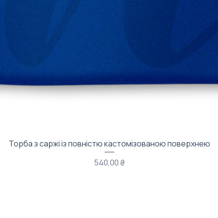
Швидкий перегляд
Торба з саржі із повністю кастомізованою поверхнею
Ціна
540,00 ₴