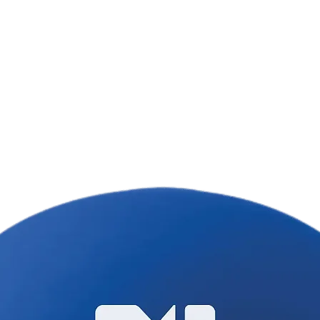
тираж — 10 штук
Ціна товару вказ
врахування варто
ом
истівкою
 вид набору може відрізнятись в
ня та різновидів інгредієнтів.