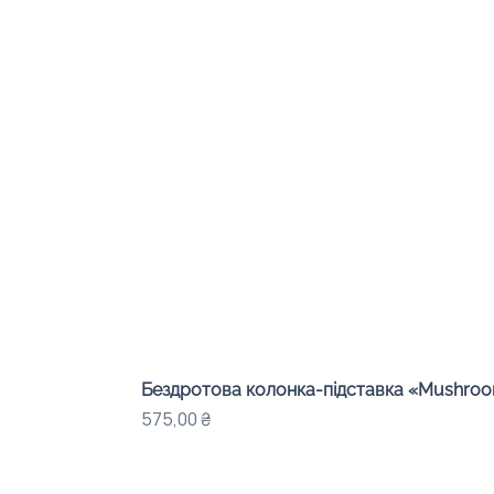
Бездротова колонка-підставка «Mushroom
Ціна
575,00 ₴