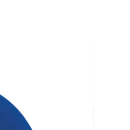
.
ана для тиражу 100 штук без
сті нанесення.