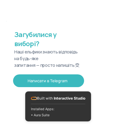
Загубилися у
виборі?
Наші ельфики знають відповідь
на будь-яке
запитання — просто напишіть 🧝
Написати в Telegram
Built with
Interactive Studio
Installed Apps:
• Aura Suite