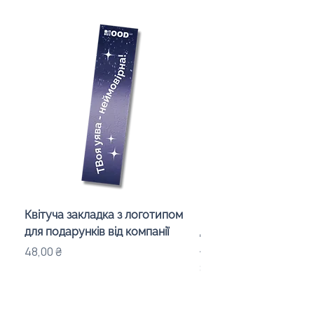
Квітуча закладка з логотипом
Караоке-мікрофон «
для подарунків від компанії
для дітей з LED-підсв
лого бренду
Ціна
48,00 ₴
Ціна
840,00 ₴