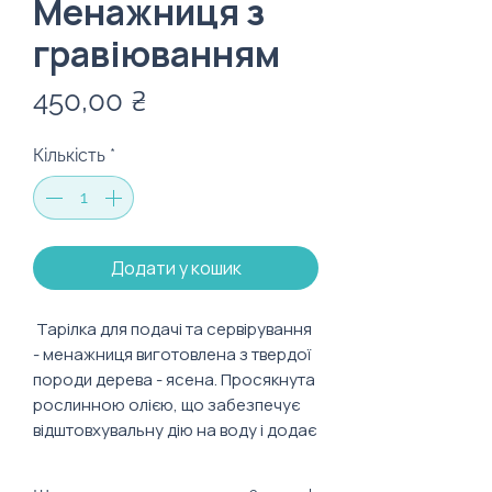
Менажниця з
гравіюванням
Ціна
450,00 ₴
Кількість
*
Додати у кошик
Тарілка для подачі та сервірування
- менажниця виготовлена з твердої
породи дерева - ясена. Просякнута
рослинною олією, що забезпечує
відштовхувальну дію на воду і додає
дошці міцності та витривалості в
експлуатації.