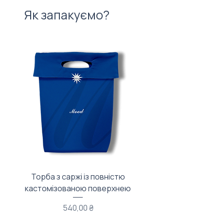
Як запакуємо?
Торба з саржі із повністю
Тканинний мішечок з
кастомізованою поверхнею
Ціна
540,00 ₴