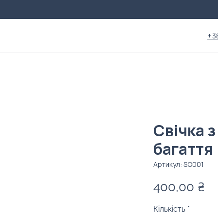
+3
Свічка 
багаття
Артикул: SO001
Ці
400,00 ₴
Кількість
*