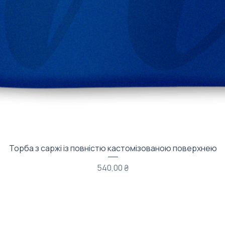
Швидкий перегляд
Торба з саржі із повністю кастомізованою поверхнею
Ціна
540,00 ₴