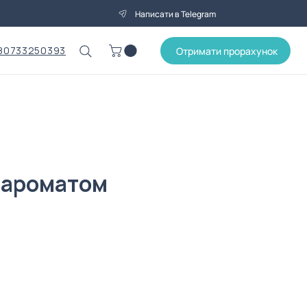
Написати в Telegram
80733250393
Отримати прорахунок
з ароматом
на