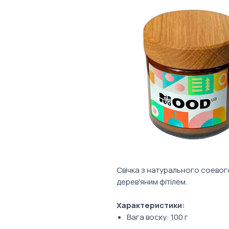
Свічка з натурального соевог
дерев'яним фітілем.
Характеристики:
Вага воску: 100 г
Час горіння: 13 годин