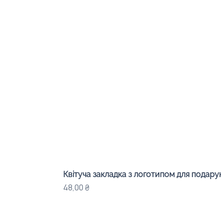
Квітуча закладка з логотипом для подарунк
Ціна
48,00 ₴