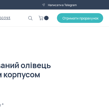
Написати в Telegram
50393
Отримати прорахунок
аний олівець
м корпусом
у
*