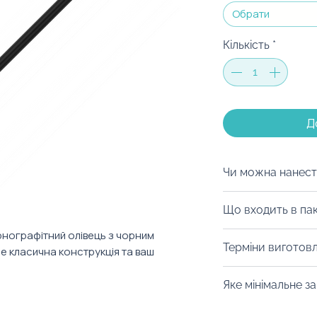
Обрати
Кількість
*
Д
Чи можна нанест
Так, ми можемо н
Що входить в па
логотип чи слоган
рнографітний олівець з чорним
Олівець можна п
Терміни виготовл
е класична конструкція та ваш
бокс як доповнен
коробку по розмі
Від 3 тижнів з м
Яке мінімальне з
оплати.
Брендований олі
А щоб точно не п
Це — готовий тов