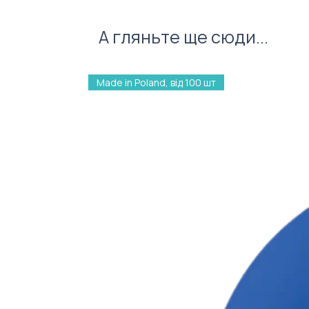
А гляньте ще сюди...
Made in Poland, від 100 шт