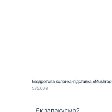
Бездротова колонка-підставка «Mushroom
Ціна
575,00 ₴
Як запакуємо?