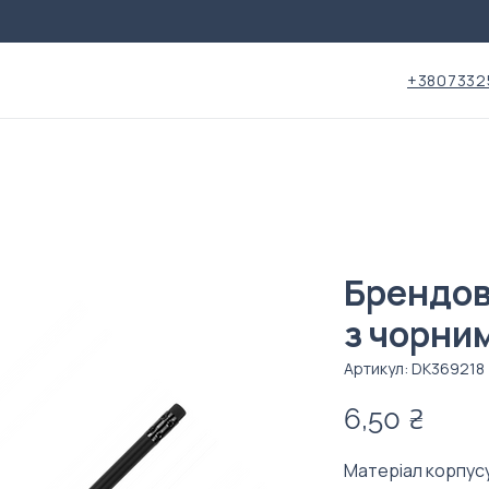
+3807332
Брендов
з чорни
Артикул: DK369218
Ціна
6,50 ₴
Матеріал корпус