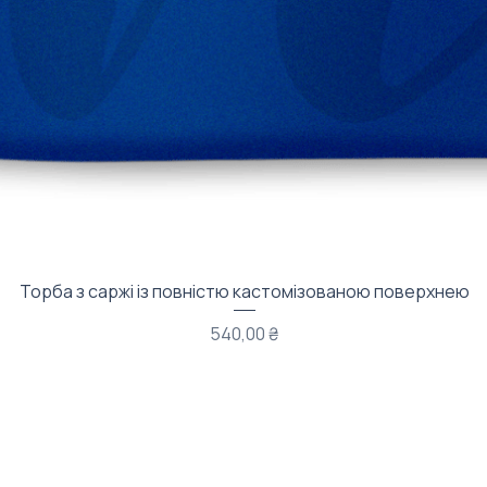
Швидкий перегляд
Торба з саржі із повністю кастомізованою поверхнею
Ціна
540,00 ₴