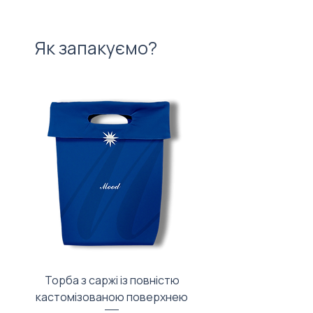
Як запакуємо?
Торба з саржі із повністю
Тканинний мішечок з
кастомізованою поверхнею