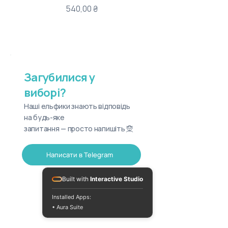
Ціна
540,00 ₴
Загубилися у
виборі?
Наші ельфики знають відповідь
на будь-яке
запитання — просто напишіть 🧝
Написати в Telegram
Built with
Interactive Studio
Installed Apps:
• Aura Suite