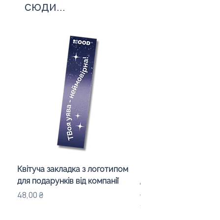
сюди...
Квітуча закладка з логотипом
Караоке-мікрофон «
для подарунків від компанії
для дітей з LED-підсв
лого бренду
Ціна
48,00 ₴
Ціна
840,00 ₴