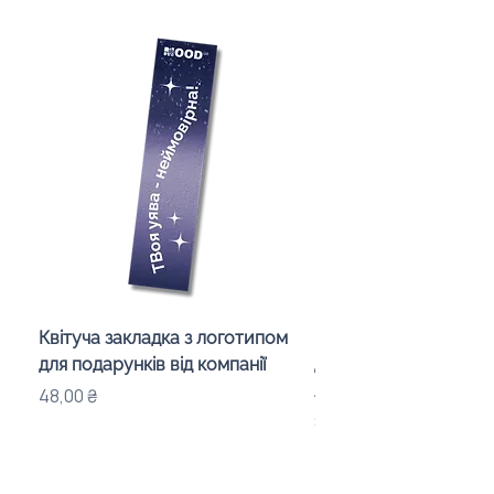
Квітуча закладка з логотипом
Караоке-мікрофон «
для подарунків від компанії
для дітей з LED-підсв
лого бренду
Ціна
48,00 ₴
Ціна
840,00 ₴