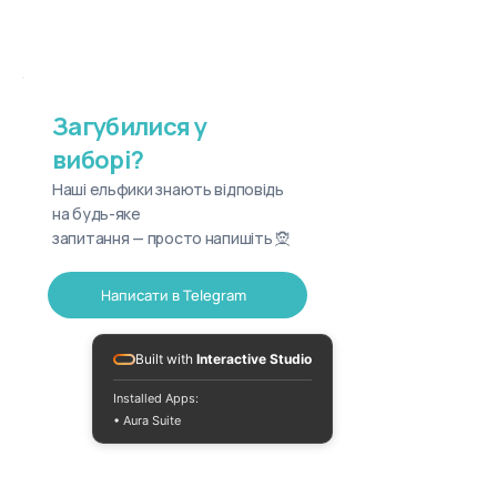
Загубилися у
виборі?
Наші ельфики знають відповідь
на будь-яке
запитання — просто напишіть 🧝
Написати в Telegram
Built with
Interactive Studio
Installed Apps:
• Aura Suite