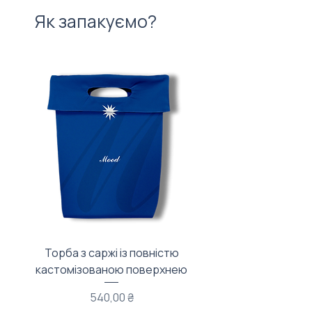
Як запакуємо?
Торба з саржі із повністю
Тканинний мішечок з
кастомізованою поверхнею
Ціна
540,00 ₴