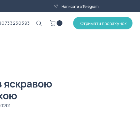
Написати в Telegram
80733250393
Отримати прорахунок
з яскравою
кою
00201
Ціна