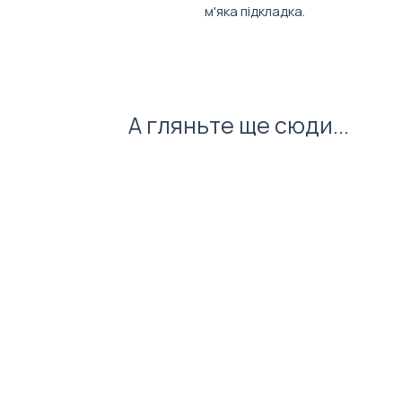
м'яка підкладка.
Характеристики:
Матеріал: Оксфорд
Об'єм: 18 л
Розмір: 42х32x13 см
А гляньте ще сюди...