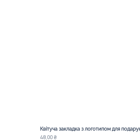
Квітуча закладка з логотипом для подарунк
Ціна
48,00 ₴