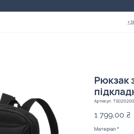
+3
Рюкзак 
підклад
Артикул: TS02020
1 799,00 ₴
Матеріал
*