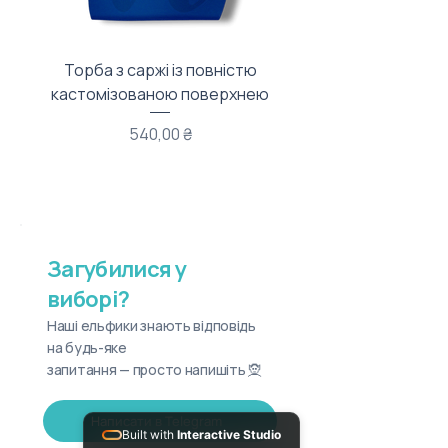
Торба з саржі із повністю
Тканинний мішечок з
кастомізованою поверхнею
Ціна
540,00 ₴
Загубилися у
виборі?
Наші ельфики знають відповідь
на будь-яке
запитання — просто напишіть 🧝
Написати в Telegram
Built with
Interactive Studio