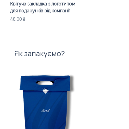
Квітуча закладка з логотипом
Караоке-мікрофон «
для подарунків від компанії
для дітей з LED-підсв
лого бренду
Ціна
48,00 ₴
Ціна
840,00 ₴
Як запакуємо?