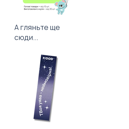
А гляньте ще
сюди...