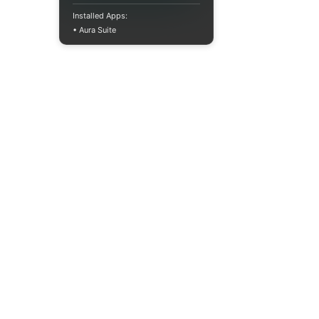
Installed Apps:
• Aura Suite
+380733250393
Пн-Пт 10:00-18:00
info@moodua.com
вул Євгена Коновальця, 36Д
м. Київ, Бізнес-центр WAVE
КАТАЛОГ