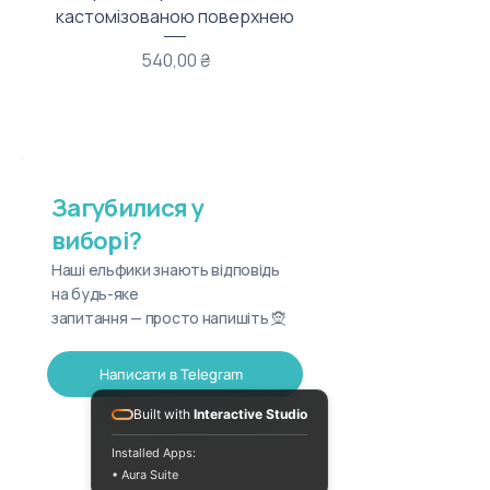
кастомізованою поверхнею
Ціна
540,00 ₴
Загубилися у
виборі?
Наші ельфики знають відповідь
на будь-яке
запитання — просто напишіть 🧝
Написати в Telegram
Built with
Interactive Studio
Installed Apps:
• Aura Suite