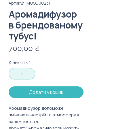
Артикул: MOOD00231
Аромадифузор
в брендованому
тубусі
Ціна
700,00 ₴
Кількість
*
Додати у кошик
Аромадифузор допоможе
змінювати настрій та атмосферу в
залежност від
аромату. Аромадифузори можуть