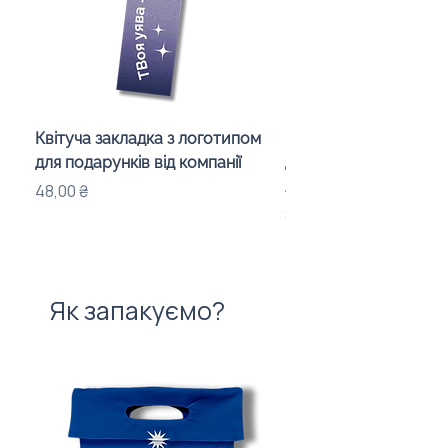
Квітуча закладка з логотипом
Караоке-мікрофон «
для подарунків від компанії
для дітей з LED-підсв
лого бренду
Ціна
48,00 ₴
Ціна
840,00 ₴
Як запакуємо?