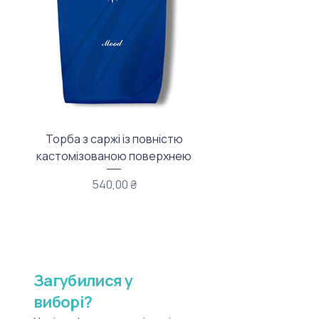
Торба з саржі із повністю
Тканинний мішечок з
кастомізованою поверхнею
Ціна
540,00 ₴
Загубилися у
виборі?