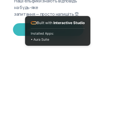
Наші ельфики знають відповідь
на будь-яке
запитання — просто напишіть 🧝
Built with
Interactive Studio
Написати в Telegram
Installed Apps:
• Aura Suite
+380733250393
Пн-Пт 10:00-18:00
info@moodua.com