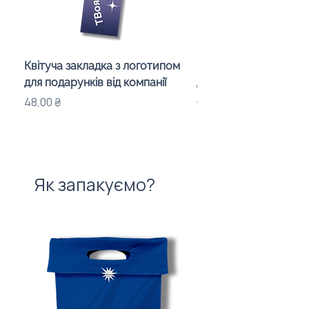
Квітуча закладка з логотипом
Караоке-мікрофон «
для подарунків від компанії
для дітей з LED-підсв
лого бренду
Ціна
48,00 ₴
Ціна
840,00 ₴
Як запакуємо?