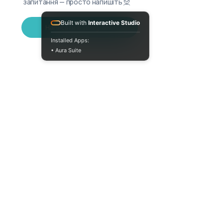
запитання — просто напишіть 🧝
Built with
Interactive Studio
Написати в Telegram
Installed Apps:
• Aura Suite
+380733250393
Пн-Пт 10:00-18:00
info@moodua.com
вул Євгена Коновальця, 36Д