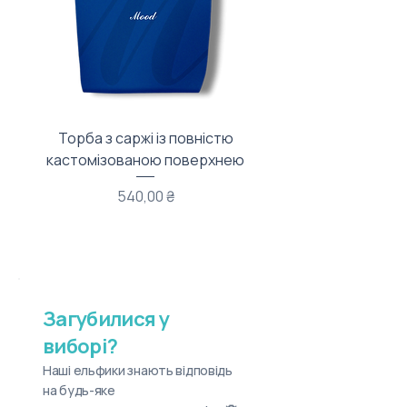
Торба з саржі із повністю
Тканинний мішечок з
кастомізованою поверхнею
Ціна
540,00 ₴
Загубилися у
виборі?
Наші ельфики знають відповідь
на будь-яке