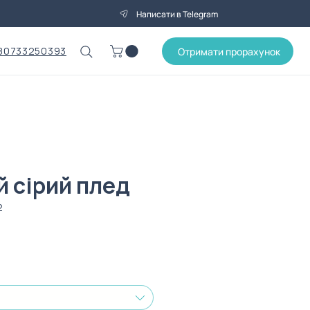
Написати в Telegram
80733250393
Отримати прорахунок
й сірий плед
2
Ціна