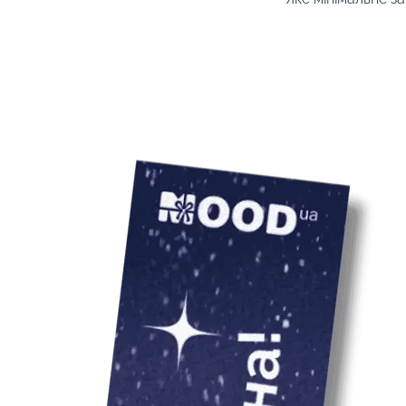
Уточність у ельф
товар, щоб точно
Від 10 штук.
Ціна товару вказ
врахування варто