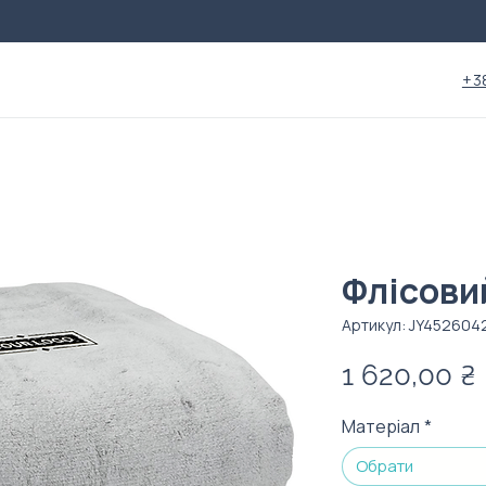
+3
Флісови
Артикул: JY452604
1 620,00 ₴
Матеріал
*
Обрати