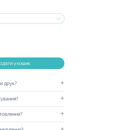
одати у кошик
и друк?
 буде вишио на пледі.
кування?
жемо забрендувати стрічку.
 корпоративних замовлень
мо в наш фірмовий крафт-
отовлення?
консультанта.
бку, залежно від Ваших
амовлення?