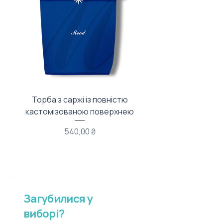
Торба з саржі із повністю
Тканинний мішечок з
кастомізованою поверхнею
Ціна
540,00 ₴
Загубилися у
виборі?