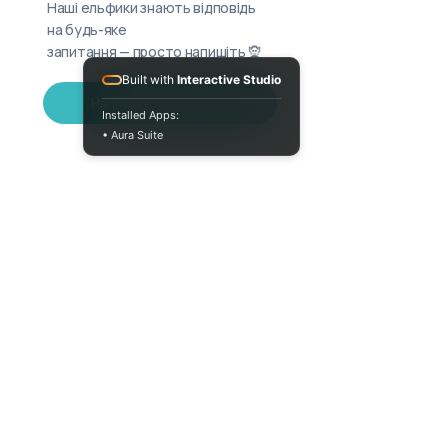
Наші ельфики знають відповідь
на будь-яке
запитання — просто напишіть 🧝
Built with
Interactive Studio
Написати в Telegram
Installed Apps:
• Aura Suite
Пн-Пт 10:00-18:00
info@moodua.com