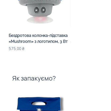
Бездротова колонка-підставка
Проектор зоряного 
«Mushroom» з логотипом, 3 Вт
«Galaxy» з дизайном
компанії
Ціна
575,00 ₴
Ціна
720,00 ₴
Як запакуємо?