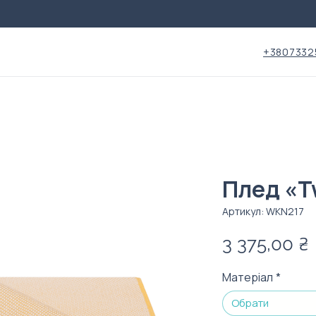
+3807332
Плед «T
Артикул: WKN217
3 375,00 ₴
Матеріал
*
Обрати