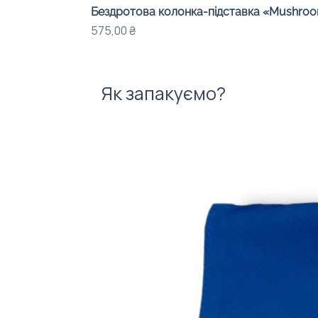
Бездротова колонка-підставка «Mushroom
Ціна
575,00 ₴
Як запакуємо?