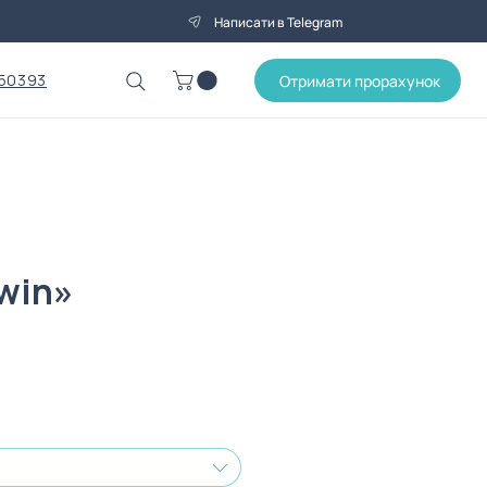
Написати в Telegram
50393
Отримати прорахунок
win»
Ціна