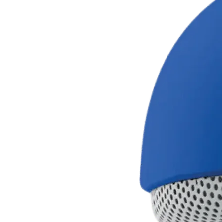
Як прати плед?
Цей плед можна прати в пральні
речі. Рекомендуємо вибрати де
миючий засіб та низькі обороти
Він не викликає алергію?
Як відомо, алергію на пилових
алергію на текстиль. Наші пле
матеріалів, які допомагають зн
разом з тим й вплив алергенів.