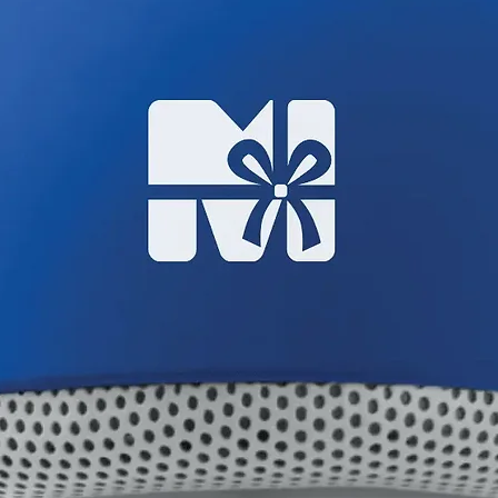
й машині так само, як і інші улюблені
лікатний режим, холодну воду, м’який
 при віджиманні.
 кліщів часто помилково сприймають за
ди зроблені з гіпоалергенних
изити кількість пилу, що притягується, а