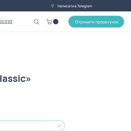
Написати в Telegram
50393
Отримати прорахунок
lassic»
Ціна