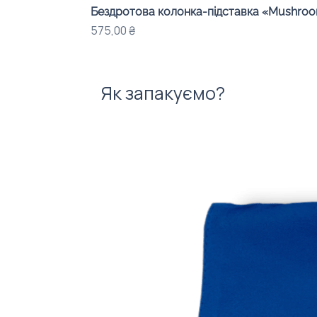
Бездротова колонка-підставка «Mushroom
Ціна
575,00 ₴
Як запакуємо?