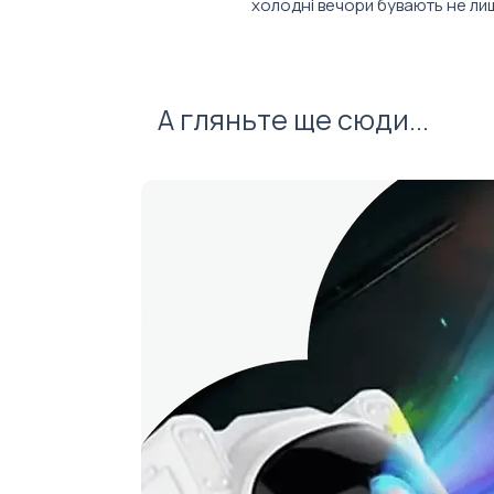
холодні вечори бувають не ли
пледу може стати подарункови
забрендуємо згідно ваших по
пакувальна стрічка з картонно
наклейку з логотипом вашої ко
А гляньте ще сюди...
перев'язати плед стрічкою кол
надрукувати стрічку з вашими 
Характеристики:
Склад: 100% поліестер.
Розмір: 130*170 см.
Щільність - 240 г/м.кв.
Застереження:
Не підлягає відбілюванню!
Заборонена хімічна чистка
Не допускається машинна 