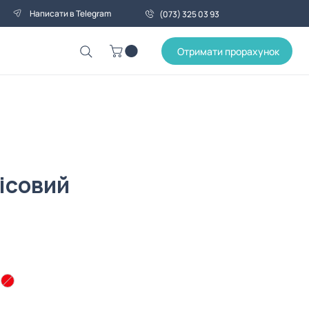
Написати в Telegram
(073) 325 03 93
Отримати прорахунок
ісовий
на