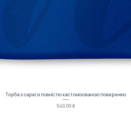
Швидкий перегляд
Торба з саржі із повністю кастомізованою поверхнею
Ціна
540,00 ₴