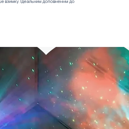
ше взимку. Ідеальним доповненнм до
Від 10 штук.
й чаю або термочашка, яку ми також
Ціна товару вказ
бажань.До комплекту входить
врахування варто
ю вкладкою, на яку можна наклеїти
мпанії. Крім того, ми можемо
ьорів вашого брендуку, або
логотипами.
!
сушка.