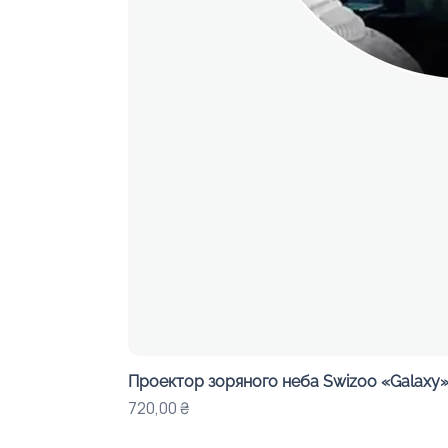
Проектор зоряного неба Swizoo «Galaxy» 
Ціна
720,00 ₴