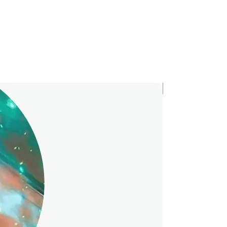
ана для тиражу 100 штук без
сті нанесення.
від 30 штук