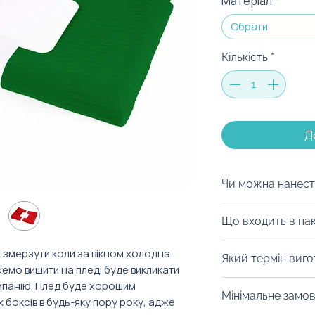
Матеріал
*
Обрати
Кількість
*
Д
Чи можна нанест
Ми можемо нанес
Що входить в па
шляхом вишивки н
можемо виготовит
Плед перев'язани
 змерзути коли за вікном холодна
Який термін виг
логотипами Вашої
розміщена карто
жемо вишити на пледі буде викликати
запакуємо в кра
Від 10 робочих дн
омпанію. Плед буде хорошим
Мінімальне замо
будь-якого пода
боксів в будь-яку пору року, адже
зможе прокунсул