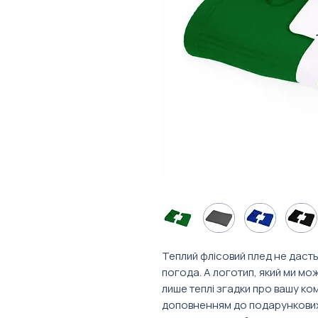
Теплий флісовий плед не дасть
погода. А логотип, який ми мо
лише теплі згадки про вашу к
доповненням до подарункових 