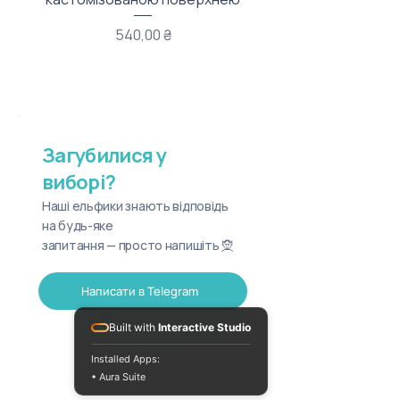
Ціна
540,00 ₴
Загубилися у
виборі?
Наші ельфики знають відповідь
на будь-яке
запитання — просто напишіть 🧝
Написати в Telegram
Built with
Interactive Studio
Installed Apps:
• Aura Suite