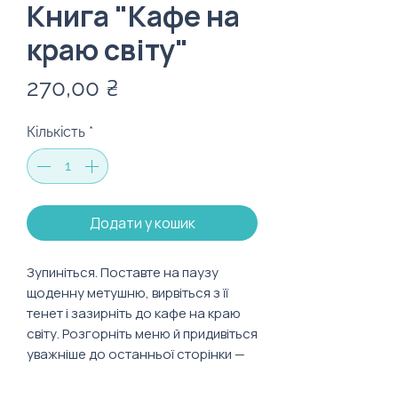
Книга "Кафе на
краю світу"
Ціна
270,00 ₴
Кількість
*
Додати у кошик
Зупиніться. Поставте на паузу
щоденну метушню, вирвіться з її
тенет і зазирніть до кафе на краю
світу. Розгорніть меню й придивіться
уважніше до останньої сторінки —
там ви прочитаєте три запитання,
від яких тікали все життя. Чому ви