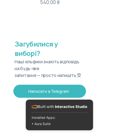
Ціна
540,00 ₴
Загубилися у
виборі?
Наші ельфики знають відповідь
на будь-яке
запитання — просто напишіть 🧝
Написати в Telegram
Built with
Interactive Studio
Installed Apps:
• Aura Suite