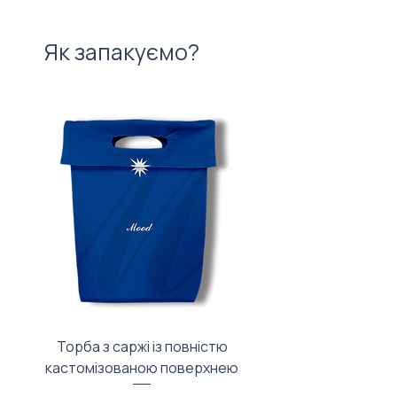
Як запакуємо?
Торба з саржі із повністю
Тканинний мішечок з
кастомізованою поверхнею