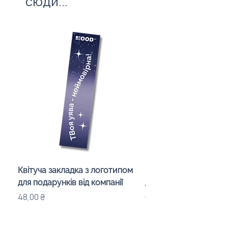
сюди...
Квітуча закладка з логотипом
Караоке-мікрофон «
для подарунків від компанії
для дітей з LED-підсв
лого бренду
Ціна
48,00 ₴
Ціна
840,00 ₴