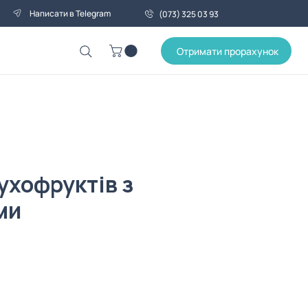
Написати в Telegram
(073) 325 03 93
Отримати прорахунок
ухофруктів з
ми
на