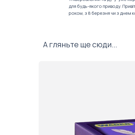
для будь-якого приводу. Приві
роком, з 8 березня чи з днем к
А гляньте ще сюди...