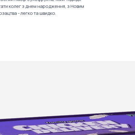
Упаковка: дерев
тати колег з днем народження, з Новим 
Вага: 700 г
озацтва - легко та швидко.