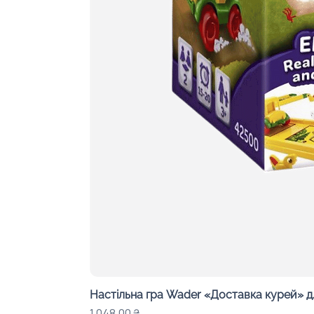
Настільна гра Wader «Доставка курей» д
Ціна
1 048,00 ₴