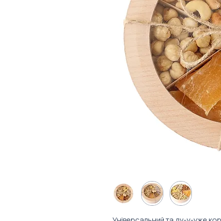
Універсальний та ду-у-уже коро