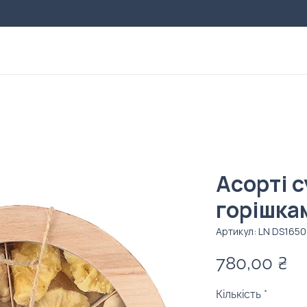
Асорті с
горішка
Артикул: LN DS1650
Ці
780,00 ₴
Кількість
*