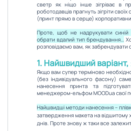
светр як ніщо інше зігріває в пр
роботодавців прагнуть зігріти своїх с
(принт прямо в серце) корпоративни
Проте, щоб не надрукувати синій ф
обрати вдалий тип брендування…
 Х
розповідаємо вам, як забрендувати о
1. Найшвидший варіант,
Якщо вам супер терміново необхідно 
(без індивідуального фасону) 
саме
нанесення принта та підготуват
менеджером-ельфом MOODua свої п
Найшвидші методи нанесення – плівк
затвердження макета на відшитому ху
днів. Проте знову ж таки все залежи