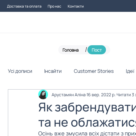
Доставка та оплата
Про нас
Контакти
/
Головна
Пост
Усі дописи
Інсайти
Customer Stories
Ідеї
Арустамян Аліна
16 вер. 2022 р.
Читати 3 
Як забрендувати 
та не облажатис
Осінь вже змусила всіх дістати з прих