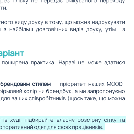
рез плівку не передає очікуваного переходу 
ти.
ного виду друку в тому, що можна надрукувати 
з найбільш довговічних видів друку, утім і з 
аріант 
 поширена практика. Наразі це може здатися 
з брендовим стилем
 — пріоритет наших MOOD-
фірмовий колір чи брендбук, а ми запропонуємо 
 для ваших співробітників (щось таке, що можна 
ів худі, підбирайте власну розмірну сітку та 
поративний одяг для своїх працівників. 