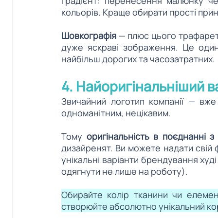
градієнт: перенесення малюнку че
кольорів. Краще обирати прості прин
Шовкографія 
— плюс цього трафарет
дуже яскраві зображення. Це один 
найбільш дорогих та часозатратних. 
4. Найоригінальніший в
Звичайний логотип компанії — вже
одноманітним, нецікавим.
Тому
оригінальність в поєднанні 
дизайренят. Ви можете надати свій 
унікальні варіанти брендування худі
одягнути не лише на роботу). 
Обирайте колір тканини чи елемент
створюйте абсолютно унікальний кор