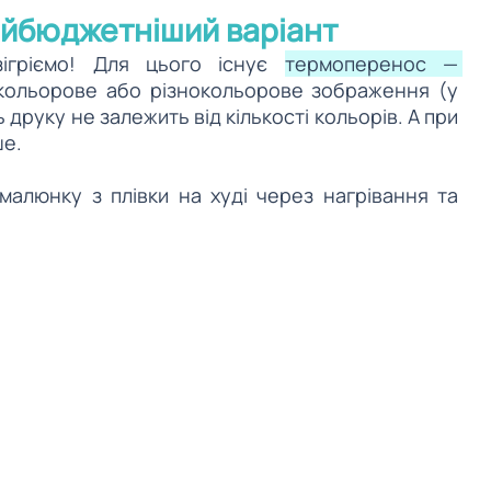
найбюджетніший варіант 
гріємо! Для цього існує 
термоперенос — 
кольорове або різнокольорове зображення (у 
 друку не залежить від кількості кольорів. А при 
ше.
люнку з плівки на худі через нагрівання та 