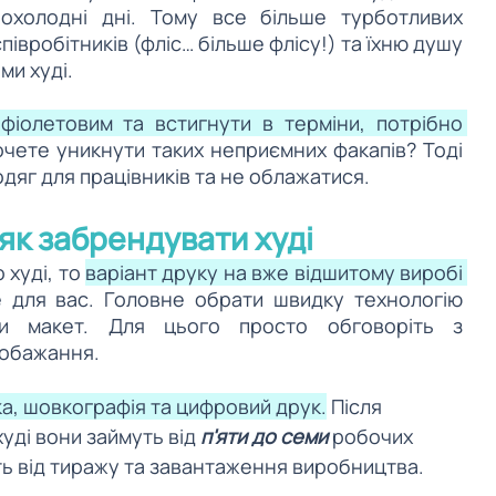
охолодні дні. Тому все більше турботливих 
півробітників (фліс… більше флісу!) та їхню душу 
ми худі.
іолетовим та встигнути в терміни, потрібно 
очете уникнути таких неприємних факапів? Тоді 
дяг для працівників та не облажатися. 
 як забрендувати худі
худі, то 
варіант друку на вже відшитому виробі 
 для вас. Головне обрати швидку технологію 
и макет. Для цього просто обговоріть з 
обажання.
а, шовкографія та цифровий друк.
 Після 
ді вони займуть від 
п'яти до семи
 робочих 
ть від тиражу та завантаження виробництва. 