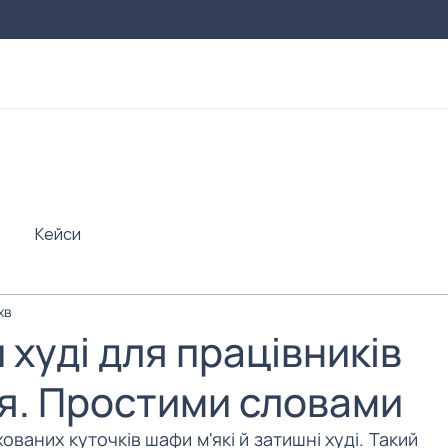
Кейси
хв
худі для працівників
я. Простими словами
ованих куточків шафи м'які й затишні худі. Такий 