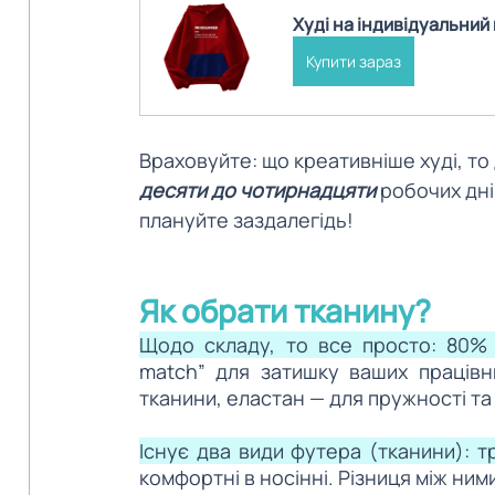
Худі на індивідуальний
Купити зараз
Враховуйте: що креативніше худі, то
десяти до чотирнадцяти
 робочих дн
плануйте заздалегідь! 
Як обрати тканину?
Щодо складу, то все просто: 80%
match” для затишку ваших працівн
тканини, еластан — для пружності та
Існує два види футера (тканини): т
комфортні в носінні. Різниця між ними