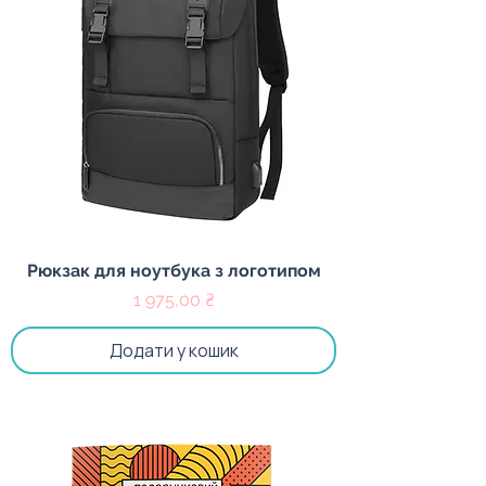
Рюкзак для ноутбука з логотипом
Ціна
1 975,00 ₴
Додати у кошик