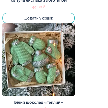
Квітуча листівка з логотипом
Ціна
44,00 ₴
Додати у кошик
Білий шоколад «Теплий»