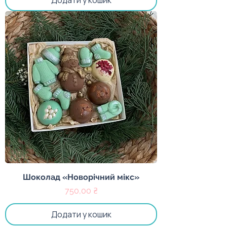
Додати у кошик
Шоколад «Новорічний мікс»
Ціна
750,00 ₴
Додати у кошик