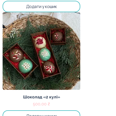
Додати у кошик
Шоколад «2 кулі»
Ціна
500,00 ₴