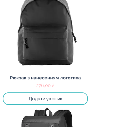
Рюкзак з нанесенням логотипа
Ціна
276,00 ₴
Додати у кошик