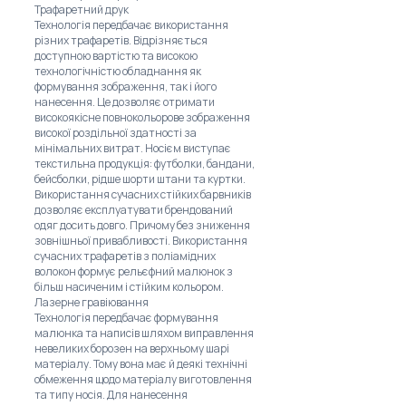
Трафаретний друк
Технологія передбачає використання
різних трафаретів. Відрізняється
доступною вартістю та високою
технологічністю обладнання як
формування зображення, так і його
нанесення. Це дозволяє отримати
високоякісне повнокольорове зображення
високої роздільної здатності за
мінімальних витрат. Носієм виступає
текстильна продукція: футболки, бандани,
бейсболки, рідше шорти штани та куртки.
Використання сучасних стійких барвників
дозволяє експлуатувати брендований
одяг досить довго. Причому без зниження
зовнішньої привабливості. Використання
сучасних трафаретів з поліамідних
волокон формує рельєфний малюнок з
більш насиченим і стійким кольором.
Лазерне гравіювання
Технологія передбачає формування
малюнка та написів шляхом виправлення
невеликих борозен на верхньому шарі
матеріалу. Тому вона має й деякі технічні
обмеження щодо матеріалу виготовлення
та типу носія. Для нанесення