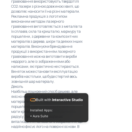
гравіювання використовують твердотілі
CO2 лазери з різною довжиною хвилі, що
дозволяє наносити її на різні матеріали.
Рекламна продукція з логотипом
виконаним методом лазерного
гравіювання виготовляється з металів та
їх сплавів, скла та кришталю, мармуру та
порцеляни, з деревини та композитних
матеріалів з дерева, шкіри та деяких інших
матеріалів. Виконуючи брендування
продукції з використанням лазерного
гравіювання можна виготовити вироби
недорого, але із зображеннями або
написами, які практично не стираються.
Виняток може становити експлуатацію
виробів настільки, що буде стертий весь
зовнішній шар матеріалу.
Деколь
Найбільш поширений спосіб дешево, але
якісно нанести зображення на такі
Built with
Interactive Studio
матеріали як скло, кераміка, фаянс та
порцеляна. При цьому вироби можуть
Installed Apps:
мати криволінійні поверхні будь-якого
радіусу. Технологія передбачає
• Aura Suite
випалювання нанесеного зображення, що
надійно фіксує його на поверхні основи. В
результаті яскраві фарби довго не