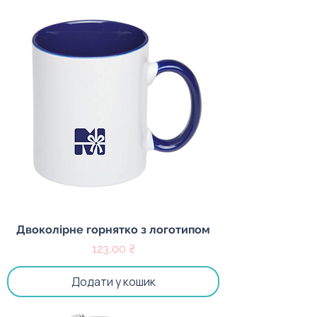
Двоколірне горнятко з логотипом
Ціна
123,00 ₴
Додати у кошик