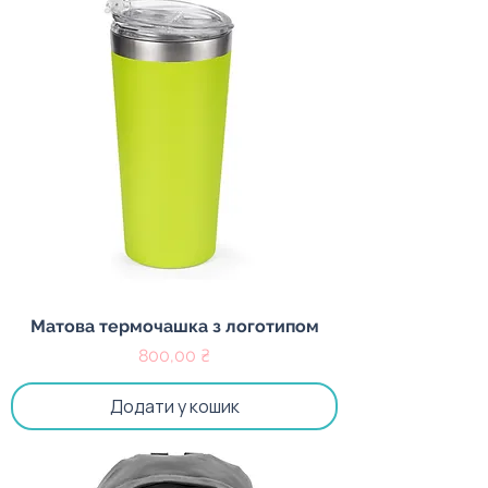
Матова термочашка з логотипом
Ціна
800,00 ₴
Додати у кошик