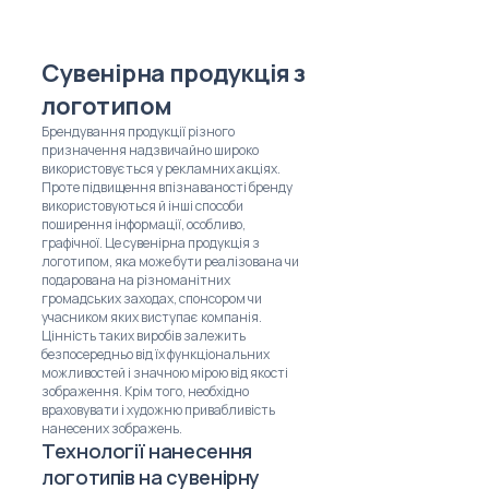
Сувенірна продукція з
логотипом
Брендування продукції різного
призначення надзвичайно широко
використовується у рекламних акціях.
Проте підвищення впізнаваності бренду
використовуються й інші способи
поширення інформації, особливо,
графічної. Це сувенірна продукція з
логотипом, яка може бути реалізована чи
подарована на різноманітних
громадських заходах, спонсором чи
учасником яких виступає компанія.
Цінність таких виробів залежить
безпосередньо від їх функціональних
можливостей і значною мірою від якості
зображення. Крім того, необхідно
враховувати і художню привабливість
нанесених зображень.
Технології нанесення
логотипів на сувенірну