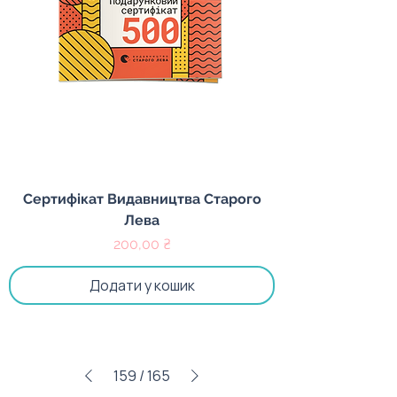
Сертифікат Видавництва Старого
Лева
Ціна
200,00 ₴
Додати у кошик
159
/
165