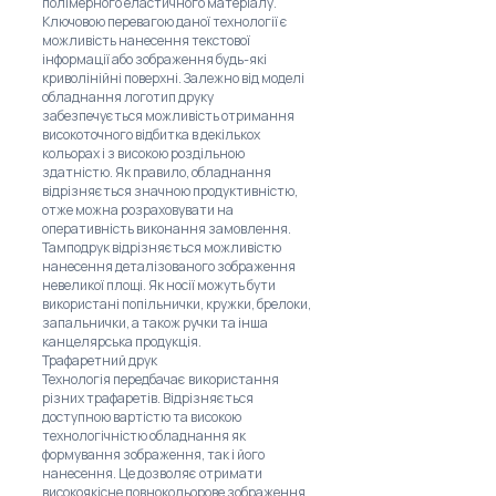
полімерного еластичного матеріалу.
Ключовою перевагою даної технології є
можливість нанесення текстової
інформації або зображення будь-які
криволінійні поверхні. Залежно від моделі
обладнання логотип друку
забезпечується можливість отримання
високоточного відбитка в декількох
кольорах і з високою роздільною
здатністю. Як правило, обладнання
відрізняється значною продуктивністю,
отже можна розраховувати на
оперативність виконання замовлення.
Тамподрук відрізняється можливістю
нанесення деталізованого зображення
невеликої площі. Як носії можуть бути
використані попільнички, кружки, брелоки,
запальнички, а також ручки та інша
канцелярська продукція.
Трафаретний друк
Технологія передбачає використання
різних трафаретів. Відрізняється
доступною вартістю та високою
технологічністю обладнання як
формування зображення, так і його
нанесення. Це дозволяє отримати
високоякісне повнокольорове зображення