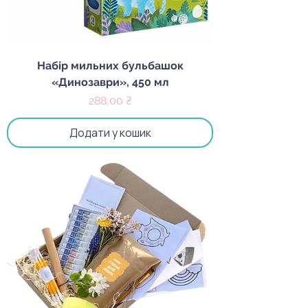
Набір мильних бульбашок
«Динозаври», 450 мл
Ціна
288,00 ₴
Додати у кошик