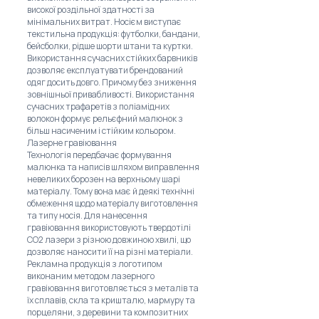
високої роздільної здатності за
мінімальних витрат. Носієм виступає
текстильна продукція: футболки, бандани,
бейсболки, рідше шорти штани та куртки.
Використання сучасних стійких барвників
дозволяє експлуатувати брендований
одяг досить довго. Причому без зниження
зовнішньої привабливості. Використання
сучасних трафаретів з поліамідних
волокон формує рельєфний малюнок з
більш насиченим і стійким кольором.
Лазерне гравіювання
Технологія передбачає формування
малюнка та написів шляхом виправлення
невеликих борозен на верхньому шарі
матеріалу. Тому вона має й деякі технічні
обмеження щодо матеріалу виготовлення
та типу носія. Для нанесення
гравіювання використовують твердотілі
CO2 лазери з різною довжиною хвилі, що
дозволяє наносити її на різні матеріали.
Рекламна продукція з логотипом
виконаним методом лазерного
гравіювання виготовляється з металів та
їх сплавів, скла та кришталю, мармуру та
порцеляни, з деревини та композитних