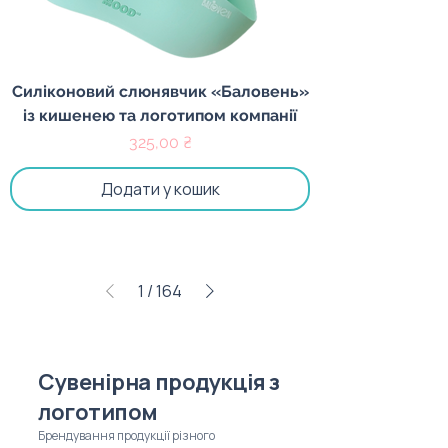
Силіконовий слюнявчик «Баловень»
із кишенею та логотипом компанії
Ціна
325,00 ₴
Додати у кошик
1
/
164
Сувенірна продукція з
логотипом
Брендування продукції різного