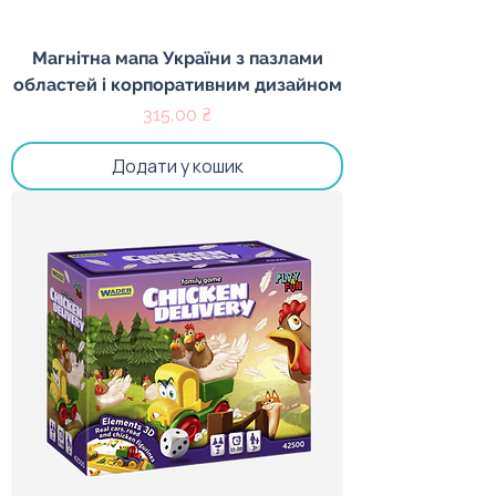
Магнітна мапа України з пазлами
областей і корпоративним дизайном
Ціна
315,00 ₴
Додати у кошик