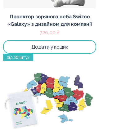
Проектор зоряного неба Swizoo
«Galaxy» з дизайном для компанії
Ціна
720,00 ₴
Додати у кошик
від 30 штук