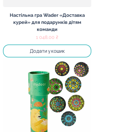
Настільна гра Wader «Доставка
курей» для подарунків дітям
команди
Ціна
1 048,00 ₴
Додати у кошик