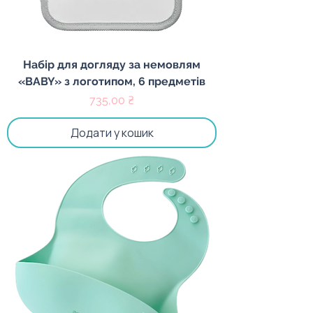
Набір для догляду за немовлям
«BABY» з логотипом, 6 предметів
Ціна
735,00 ₴
Додати у кошик