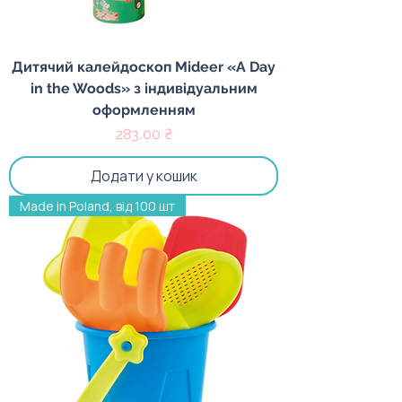
Дитячий калейдоскоп Mideer «A Day
in the Woods» з індивідуальним
оформленням
Ціна
283,00 ₴
Додати у кошик
Made in Poland, від 100 шт