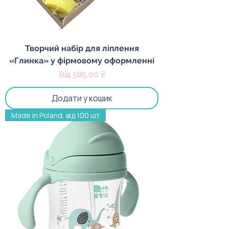
Творчий набір для ліплення
«Глинка» у фірмовому оформленні
За розпродажем
Від
585,00 ₴
Додати у кошик
Made in Poland, від 100 шт