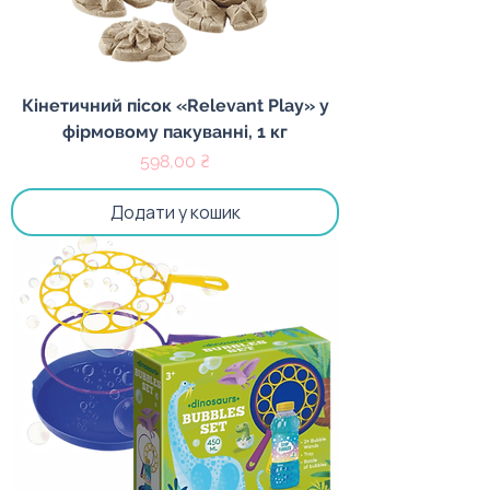
Кінетичний пісок «Relevant Play» у
фірмовому пакуванні, 1 кг
Ціна
598,00 ₴
Додати у кошик