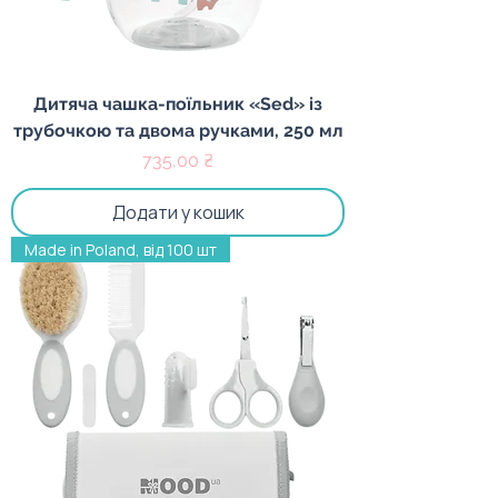
Дитяча чашка-поїльник «Sed» із
трубочкою та двома ручками, 250 мл
Ціна
735,00 ₴
Додати у кошик
Made in Poland, від 100 шт