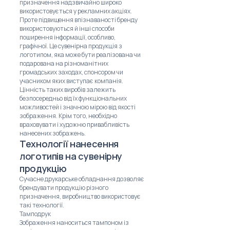
призначення надзвичайно широко
використовується у рекламних акціях.
Проте підвищення впізнаваності бренду
використовуються й інші способи
поширення інформації, особливо,
графічної. Це сувенірна продукція з
логотипом, яка може бути реалізована чи
подарована на різноманітних
громадських заходах, спонсором чи
учасником яких виступає компанія.
Цінність таких виробів залежить
безпосередньо від їх функціональних
можливостей і значною мірою від якості
зображення. Крім того, необхідно
враховувати і художню привабливість
нанесених зображень.
Технології нанесення
логотипів на сувенірну
продукцію
Сучасне друкарське обладнання дозволяє
брендувати продукцію різного
призначення, виробництво використовує
такі технології.
Тамподрук
Зображення наноситься тампоном із