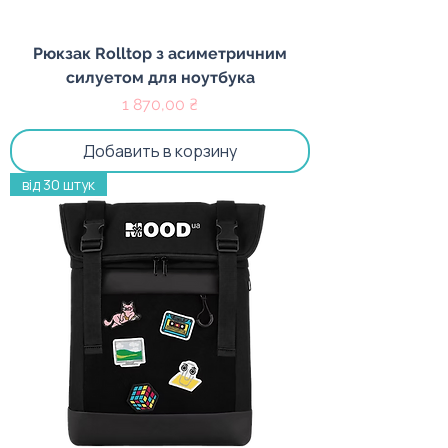
Рюкзак Rolltop з асиметричним
силуетом для ноутбука
Цена
1 870,00 ₴
Добавить в корзину
від 30 штук