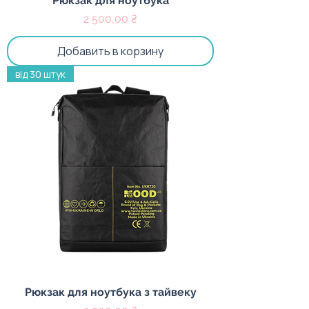
Рюкзак для ноутбука
Цена
2 500,00 ₴
Добавить в корзину
від 30 штук
Рюкзак для ноутбука з тайвеку