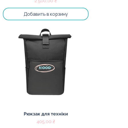
Цена
2 500,00 ₴
Добавить в корзину
Рюкзак для техніки
Цена
405,00 ₴