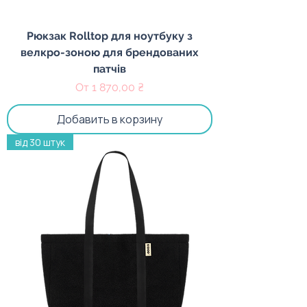
Рюкзак Rolltop для ноутбуку з
велкро-зоною для брендованих
патчів
Цена со скидкой
От
1 870,00 ₴
Добавить в корзину
від 30 штук