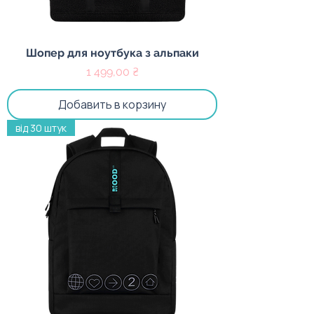
Шопер для ноутбука з альпаки
Цена
1 499,00 ₴
Добавить в корзину
від 30 штук