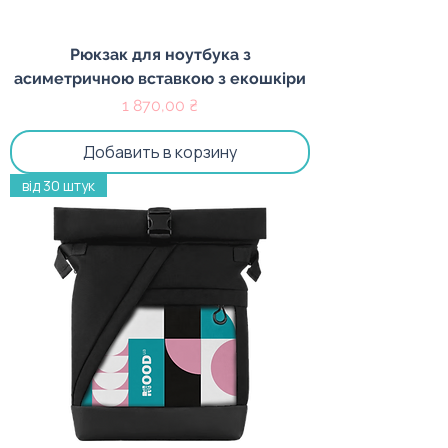
Рюкзак для ноутбука з
асиметричною вставкою з екошкіри
Цена
1 870,00 ₴
Добавить в корзину
від 30 штук