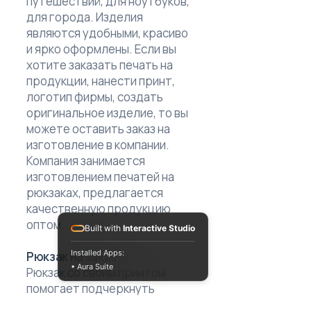
путешествий, для ноутбуков,
для города. Изделия
являются удобными, красиво
и ярко оформлены. Если вы
хотите заказать печать на
продукции, нанести принт,
логотип фирмы, создать
оригинальное изделие, то вы
можете оставить заказ на
изготовление в компании.
Компания занимается
изготовлением печатей на
рюкзаках, предлагается
качественную продукцию
оптом.
Built with
Interactive Studio
Installed Apps:
Рюкзак на заказ
• Aura Suite
Рюкзак со своим принтом
помогает подчеркнуть
индивидуальный стиль,