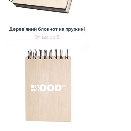
Дерев'яний блокнот на пружині
Цена со скидкой
От
124,00 ₴