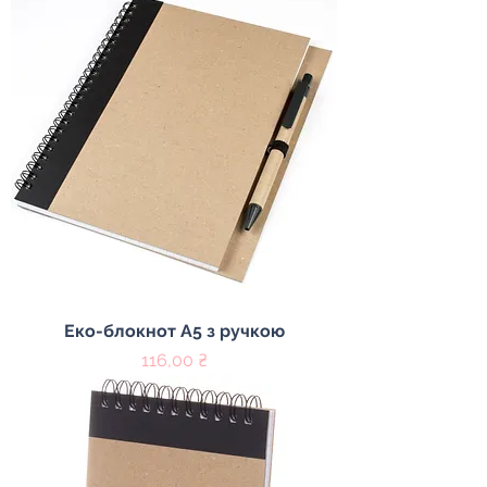
Еко-блокнот А5 з ручкою
Цена
116,00 ₴