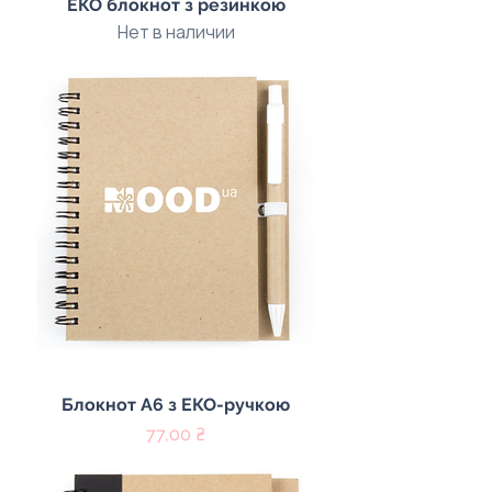
ЕКО блокнот з резинкою
Нет в наличии
Блокнот A6 з ЕКО-ручкою
Цена
77,00 ₴