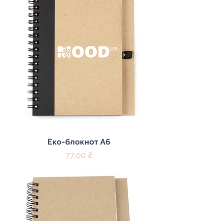
Еко-блокнот А6
Цена
77,00 ₴