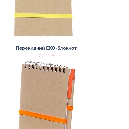
Перекидний ЕКО-блокнот
Цена
73,00 ₴