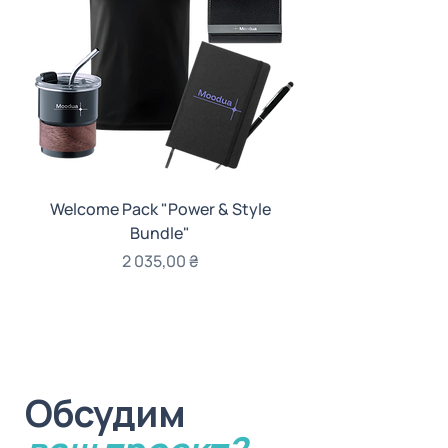
Welcome Pack "Power & Style
Welcome Pack "Gi
Bundle"
Цена
2 035,00 ₴
Обсудим