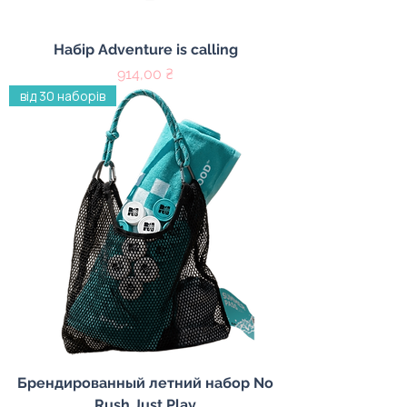
Набір Adventure is calling
Цена
914,00 ₴
від 30 наборів
Брендированный летний набор No
Rush Just Play