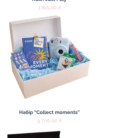
Цена
1 815,00 ₴
Набір “Collect moments”
Цена
9 700,00 ₴