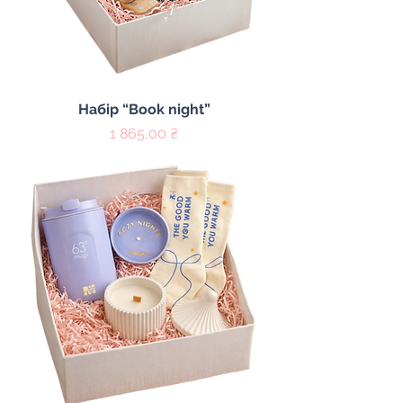
Набір “Book night”
Цена
1 865,00 ₴