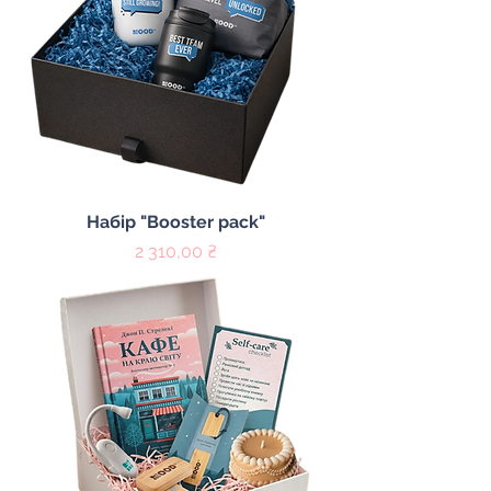
Набір "Booster pack"
Цена
2 310,00 ₴