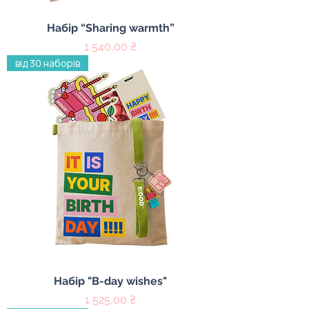
Набір “Sharing warmth”
Цена
1 540,00 ₴
від 30 наборів
Набір "B-day wishes"
Цена
1 525,00 ₴