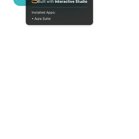
Built with
Interactive Studio
Installed Apps:
• Aura Suite
Пн-Пт 10:00-18:00
info@moodua.com
вул Євгена Коновальця, 36Д
м. Київ, Бізнес-центр WAVE