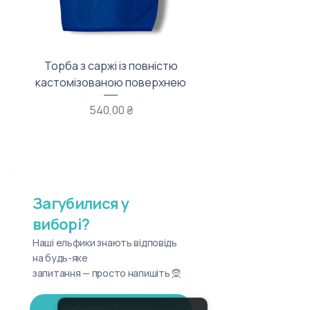
Торба з саржі із повністю
Тканинний мішечок з
кастомізованою поверхнею
Ціна
540,00 ₴
Загубилися у
виборі?
Наші ельфики знають відповідь
на будь-яке
запитання — просто напишіть 🧝
Написати в Telegram