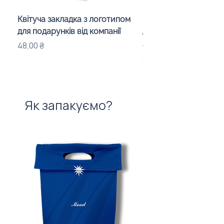
Квітуча закладка з логотипом
Караоке-мікрофон «
для подарунків від компанії
для дітей з LED-підсв
лого бренду
Ціна
48,00 ₴
Ціна
840,00 ₴
Як запакуємо?