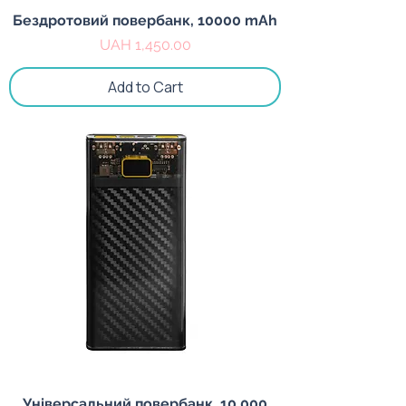
Бездротовий повербанк, 10000 mAh
Price
UAH 1,450.00
Add to Cart
Універсальний повербанк, 10 000