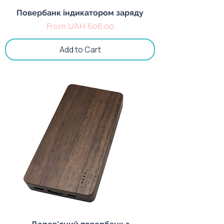
Повербанк індикатором заряду
Sale Price
From
UAH 606.00
Add to Cart