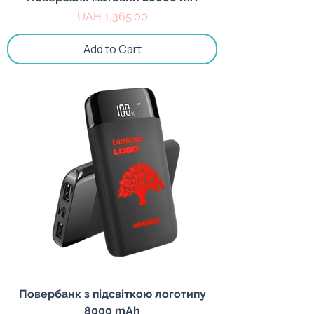
Price
UAH 1,365.00
Add to Cart
Повербанк з підсвіткою логотипу
8000 mAh