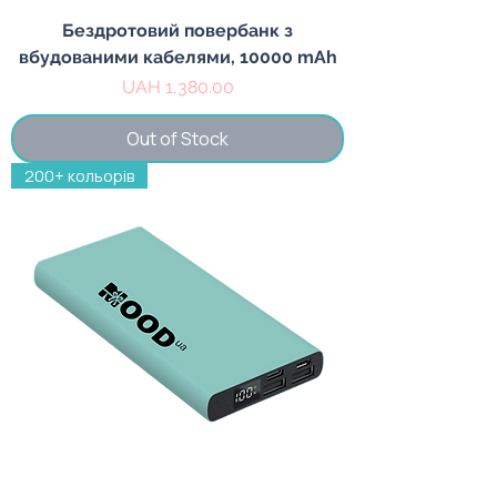
Бездротовий повербанк з
вбудованими кабелями, 10000 mAh
Price
UAH 1,380.00
Out of Stock
200+ кольорів