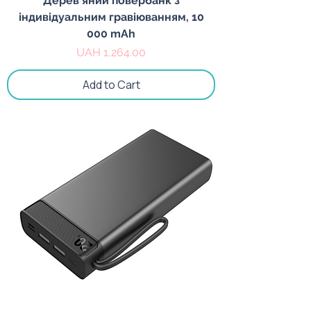
Дерев'яний повербанк з
індивідуальним гравіюванням, 10
000 mAh
Price
UAH 1,264.00
Add to Cart