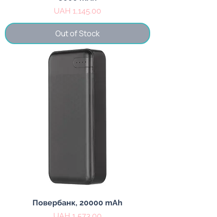
Price
UAH 1,145.00
Out of Stock
Повербанк, 20000 mAh
Price
UAH 1,573.00